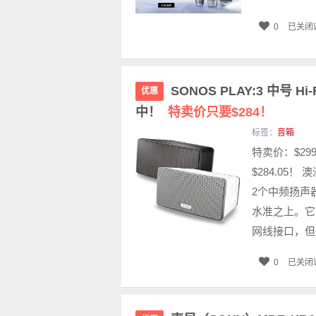
0
已关闭
SONOS PLAY:3 中号 
优惠
中！
特卖价只要$284！
标签：
音箱
特卖价：$29
$284.05
2个中频扬声
水准之上。它
网线接口，但完
0
已关闭