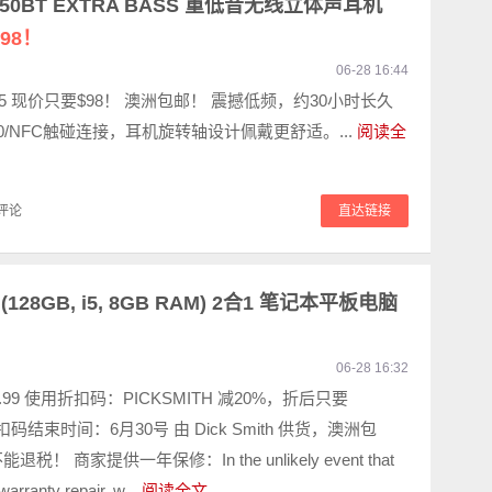
50BT EXTRA BASS 重低音无线立体声耳机
98！
06-28 16:44
.95 现价只要$98！ 澳洲包邮！ 震撼低频，约30小时长久
0/NFC触碰连接，耳机旋转轴设计佩戴更舒适。...
阅读全
评论
直达链接
ook (128GB, i5, 8GB RAM) 2合1 笔记本平板电脑
06-28 16:32
8.99 使用折扣码：PICKSMITH 减20%，折后只要
 折扣码结束时间：6月30号 由 Dick Smith 供货，澳洲包
税！ 商家提供一年保修：In the unlikely event that
warranty repair, w...
阅读全文