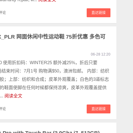
评论
直达链接
 X_PLR 网面休闲中性运动鞋 75折优惠 多色可
06-28 12:20
00 使用折扣码：WINTER25 额外减25%，折后只要
扣码结束时间：7月1号 购物满$50，澳洲包邮。 内部：纺织
胶；上部：纺织和合成；皮革外观覆盖；白色的3道标志
的鞋面使脚在任何时候都保持凉爽，皮革外观覆盖提供
..
阅读全文
评论
直达链接