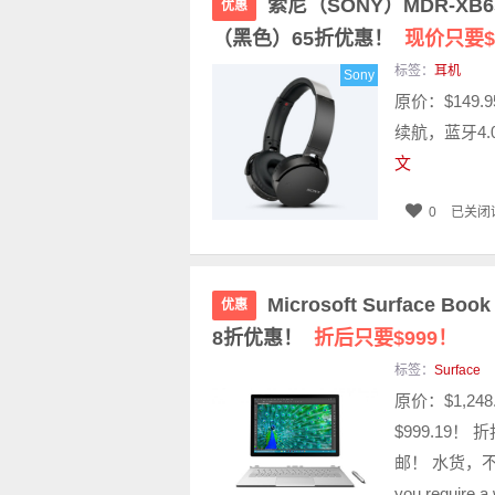
索尼（SONY）MDR-XB6
优惠
（黑色）65折优惠！
现价只要$
标签：
耳机
Sony
原价：$149
续航，蓝牙4.
文
0
已关闭
Microsoft Surface B
优惠
8折优惠！
折后只要$999！
标签：
Surface
原价：$1,24
$999.19！
邮！ 水货，不能退
you require a 