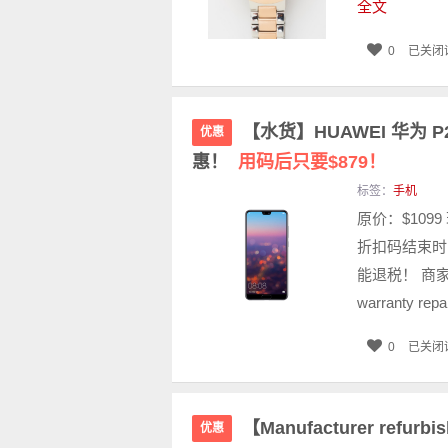
全文
0
已关闭
【水货】HUAWEI 华为 P
优惠
惠！
用码后只要$879！
标签：
手机
原价：$1099
折扣码结束时间
能退税！ 商家提供一年
warranty repai
0
已关闭
【Manufacturer refurb
优惠