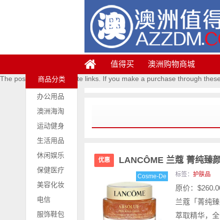
值得买
澳洲购物商城
The posts contains affiliate links. If you make a purchase through thes
商品分类
办公用品
澳洲海淘
运动健身
生活用品
休闲娱乐
LANCÔME 兰蔻 菁纯臻
优惠
保健医疗
标签：
护肤品
Cosme-De
美容化妆
原价：$260.
电信
兰蔻「菁纯臻
服饰鞋包
萃取精华，全