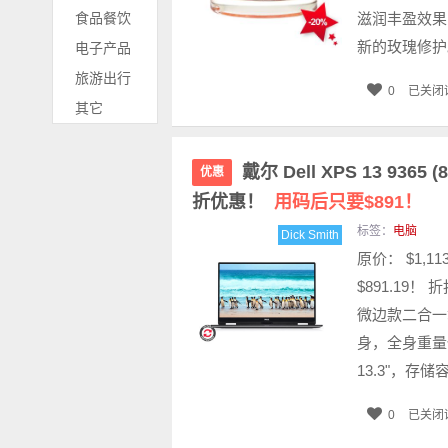
食品餐饮
滋润丰盈效果
新的玫瑰修护
电子产品
旅游出行
0
已关闭
其它
戴尔 Dell XPS 13 9365 (
优惠
折优惠！
用码后只要$891！
标签：
电脑
Dick Smith
原价： $1,1
$891.19
微边款二合一
身，全身重量
13.3"，存储
0
已关闭