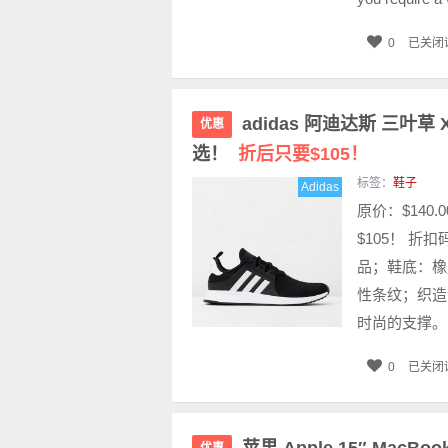
0
已关闭
adidas 阿迪达斯 三叶草
优惠
选！
折后只要$105！
标签：
鞋子
Adidas
原价：$140.
$105！ 折
品；鞋底：橡
性条纹；织造
时尚的支撑。.
0
已关闭