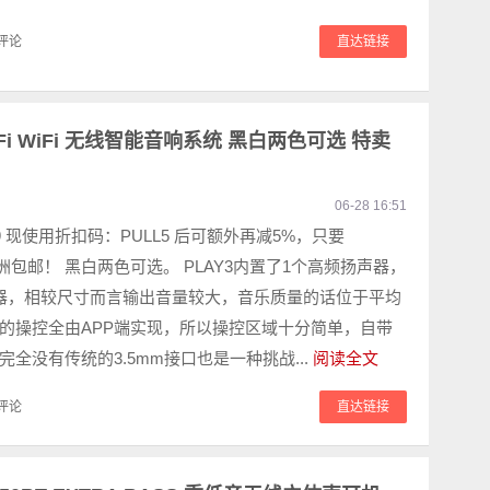
评论
直达链接
Hi-Fi WiFi 无线智能音响系统 黑白两色可选 特卖
06-28 16:51
9 现使用折扣码：PULL5 后可额外再减5%，只要
！ 澳洲包邮！ 黑白两色可选。 PLAY3内置了1个高频扬声器，
器，相较尺寸而言输出音量较大，音乐质量的话位于平均
的操控全由APP端实现，所以操控区域十分简单，自带
全没有传统的3.5mm接口也是一种挑战...
阅读全文
评论
直达链接