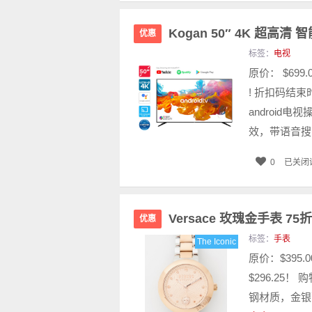
Kogan 50″ 4K 超高清
优惠
标签：
电视
原价： $699
! 折扣码结束
android
效，带语音搜索
0
已关闭
Versace 玫瑰金手表 75
优惠
标签：
手表
The Iconic
原价：$395.
$296.25
钢材质，金银