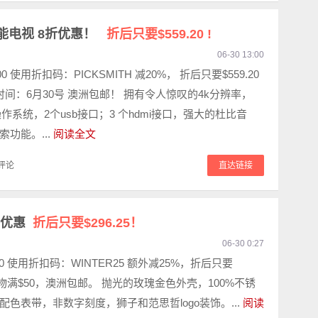
 智能电视 8折优惠！
折后只要$559.20 !
06-30 13:00
.00 使用折扣码：PICKSMITH 减20%， 折后只要$559.20
时间：6月30号 澳洲包邮！ 拥有令人惊叹的4k分辨率，
电视操作系统，2个usb接口；3 个hdmi接口，强大的杜比音
功能。...
阅读全文
评论
直达链接
折优惠
折后只要$296.25！
06-30 0:27
00 使用折扣码：WINTER25 额外减25%，折后只要
！ 购物满$50，澳洲包邮。 抛光的玫瑰金色外壳，100%不锈
配色表带，非数字刻度，狮子和范思哲logo装饰。...
阅读