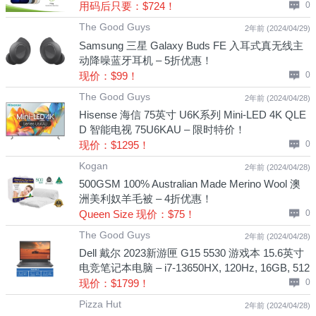
用码后只要：$724！
0
The Good Guys
2年前 (2024/04/29)
Samsung 三星 Galaxy Buds FE 入耳式真无线主
动降噪蓝牙耳机 – 5折优惠！
现价：$99！
0
The Good Guys
2年前 (2024/04/28)
Hisense 海信 75英寸 U6K系列 Mini-LED 4K QLE
D 智能电视 75U6KAU – 限时特价！
现价：$1295！
0
Kogan
2年前 (2024/04/28)
500GSM 100% Australian Made Merino Wool 澳
洲美利奴羊毛被 – 4折优惠！
Queen Size 现价：$75！
0
The Good Guys
2年前 (2024/04/28)
Dell 戴尔 2023新游匣 G15 5530 游戏本 15.6英寸
电竞笔记本电脑 – i7-13650HX, 120Hz, 16GB, 512
GB SSD, RTX 4050 – 7折优惠！
现价：$1799！
0
Pizza Hut
2年前 (2024/04/28)