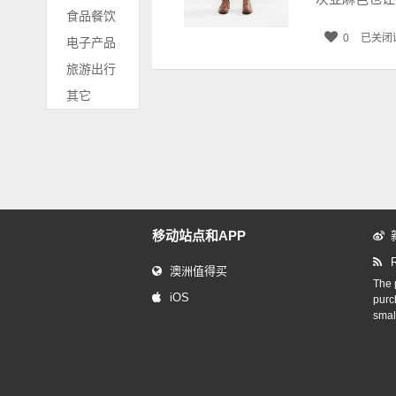
食品餐饮
0
已关闭
电子产品
旅游出行
其它
移动站点和APP
澳洲值得买
The p
iOS
purc
smal