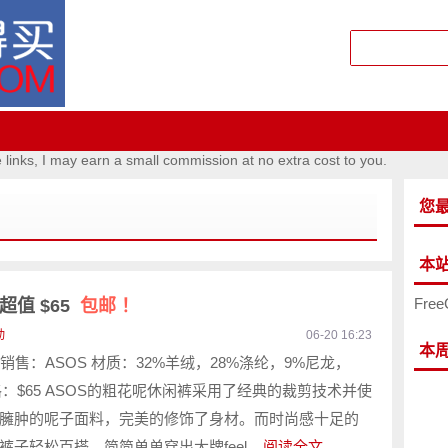
e links, I may earn a small commission at no extra cost to you.
您
本
Free
超值 $65
包邮 ！
动
06-20 16:23
本
 销售：ASOS 材质：32%羊绒，28%涤纶，9%尼龙，
格：$65 ASOS的粗花呢休闲裤采用了经典的裁剪技术并使
臃肿的呢子面料，完美的修饰了身材。而时尚感十足的
子轻松百搭，简简单单穿出大牌feel...
阅读全文