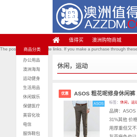
值得买
澳洲购物商城
The posts contains affiliate links. If you make a purchase through thes
商品分类
办公用品
休闲，运动
澳洲海淘
运动健身
生活用品
ASOS 粗花呢修身休闲裤 
优惠
休闲娱乐
标签：
休闲，运
ASOS
保健医疗
品牌：ASOS
美容化妆
31%其他 价
电信
用厚重但又不
服饰鞋包
灰亚麻色也让裤