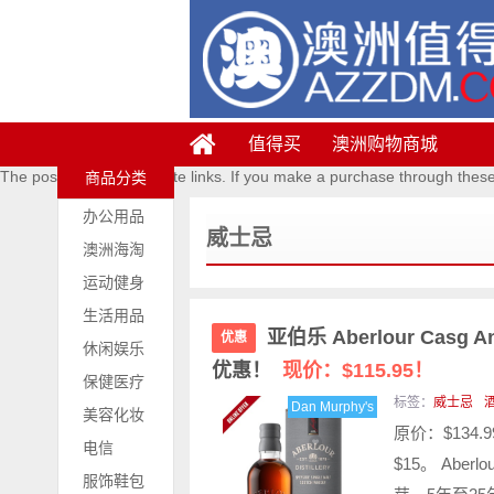
值得买
澳洲购物商城
The posts contains affiliate links. If you make a purchase through thes
商品分类
办公用品
威士忌
澳洲海淘
运动健身
生活用品
亚伯乐 Aberlour Casg
优惠
休闲娱乐
优惠！
现价：$115.95！
保健医疗
标签：
威士忌
Dan Murphy's
美容化妆
原价：$134.
电信
$15。 Aber
服饰鞋包