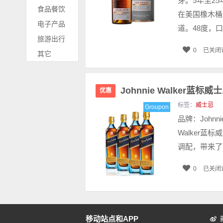
芽。5年至2
食品餐饮
在美国橡木桶
电子产品
道。48度，口.
旅游出行
0
已关闭
其它
Johnnie Walker蓝标威
优惠
标签：
威士忌
Groupon
品牌：Johnni
Walker
调配，带来了
0
已关闭
移动站点和APP