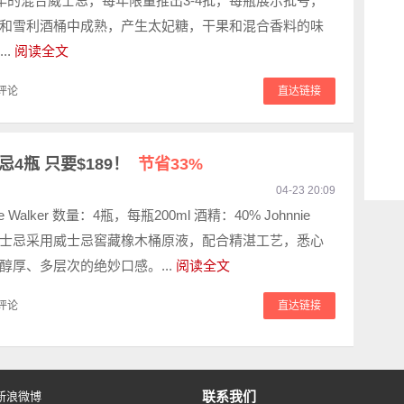
5年的混合威士忌，每年限量推出3-4批，每瓶展示批号，
和雪利酒桶中成熟，产生太妃糖，干果和混合香料的味
..
阅读全文
评论
直达链接
士忌4瓶 只要$189！
节省33%
04-23 20:09
e Walker 数量：4瓶，每瓶200ml 酒精：40% Johnnie
蓝标威士忌采用威士忌窖藏橡木桶原液，配合精湛工艺，悉心
醇厚、多层次的绝妙口感。...
阅读全文
评论
直达链接
联系我们
新浪微博