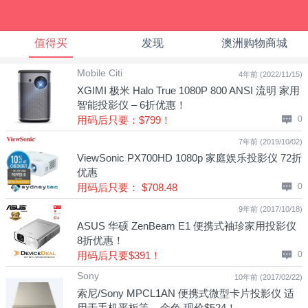
值得买
发现
澳洲购物商城
Mobile Citi
4年前 (2022/11/15)
XGIMI 极米 Halo True 1080P 800 ANSI 流明 家用
智能投影仪 – 6折优惠！
用码后只要：$799！
0
7年前 (2019/10/02)
ViewSonic PX700HD 1080p 家庭娱乐投影仪 72折
优惠
用码后只要： $708.48
0
9年前 (2017/10/18)
ASUS 华硕 ZenBeam E1 便携式袖珍家用投影仪
8折优惠！
用码后只要$391！
0
Sony
10年前 (2017/02/22)
索尼/Sony MPCL1AN 便携式微型卡片投影仪 适
用于手机平板等 – 金色 现价$524！