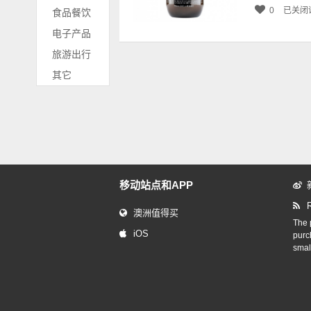
0
已关闭
食品餐饮
电子产品
旅游出行
其它
移动站点和APP
澳洲值得买
The p
iOS
purc
smal