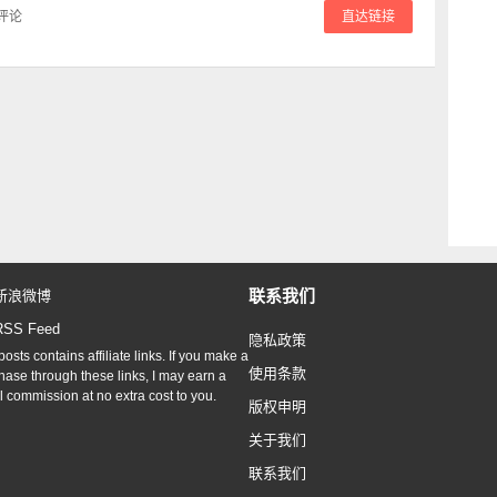
评论
直达链接
联系我们
新浪微博
RSS Feed
隐私政策
osts contains affiliate links. If you make a
使用条款
hase through these links, I may earn a
l commission at no extra cost to you.
版权申明
关于我们
联系我们