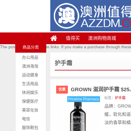
值得买
澳洲购物商城
The posts contains affiliate links. If you make a purchase through thes
商品分类
办公用品
护手霜
澳洲海淘
运动健身
生活用品
GROWN 滋润护手霜 $25.
优惠
休闲娱乐
标签：
护手霜
Priceline Pharmacy
保健医疗
品牌：GROWN 
美容化妆
缓，软化和滋
电信
淡的香草和橘
服饰鞋包