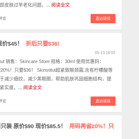
部皮肤过早老化问题。...
阅读全文
评论
直达链接
 现价$45！
折后只要$36!
05-13 18:55
itut 销售：Skincare Store 规格：30ml 使用优惠码：
减20%！只要$36！ Skinstitut超紧致眼颈霜,含有柠檬酸等
于减少细纹，减少黑眼圈，帮助肌肤巩固细胞结构，提
实度。...
阅读全文
评论
直达链接
两只装 原价$90 现价$85.5！
用码再省20%！只