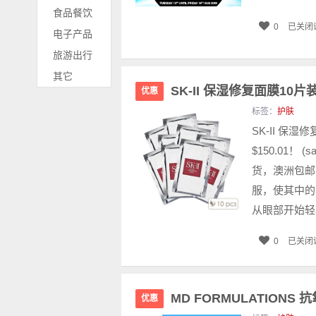
食品餐饮
0
已关闭
电子产品
旅游出行
其它
SK-II 保湿修复面膜10片装
优惠
标签：
护肤
SK-II 保湿
$150.01！ (
货，澳洲包邮
服，使其中的
从眼部开始轻轻
0
已关闭
MD FORMULATIONS
优惠