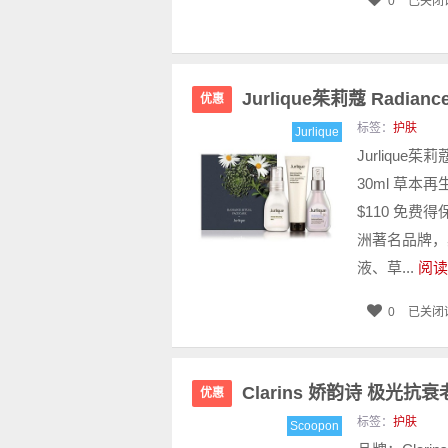
0
已关闭
Jurlique茱莉蔻 Radianc
优惠
标签：
护肤
Jurlique
Jurlique茱
30ml 草本再
$110 免费得
洲著名品牌，
液、草...
阅读
0
已关闭
Clarins 娇韵诗 极光抗衰
优惠
标签：
护肤
Scoopon