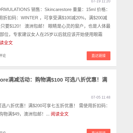
07-19 11:20
MULATIONS 销售：Skincarestore 重量：15ml 价格：
现使用折扣码：WINTER ，可享受满$100减20%，满$200减
后只要$120！ 澳洲包邮！ 眼睛是心灵的窗户，也是人体最
部位，专家建议女人在25岁以后就应该开始使用眼霜
读全文
评论
直达链接
 Store满减活动：购物满$100 可选八折优惠！满
07-05 11:48
 可选八折优惠！满$200可享七五折优惠！ 需使用折扣码：
 购物满$49，澳洲包邮！...
阅读全文