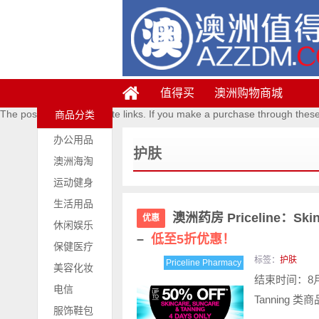
值得买
澳洲购物商城
The posts contains affiliate links. If you make a purchase through thes
商品分类
办公用品
护肤
澳洲海淘
运动健身
生活用品
澳洲药房 Priceline：Sk
优惠
休闲娱乐
–
低至5折优惠！
保健医疗
标签：
护肤
Priceline Pharmacy
美容化妆
结束时间：8月1
电信
Tanning 
服饰鞋包