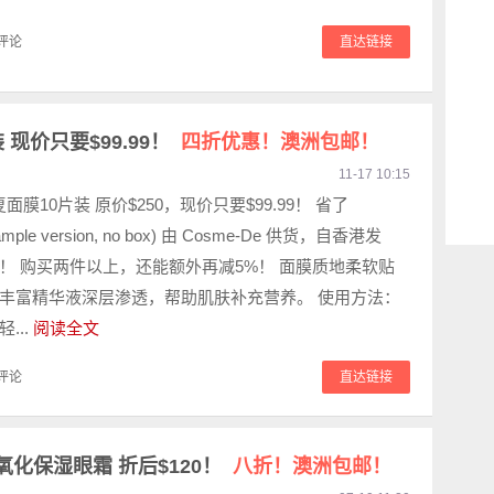
评论
直达链接
 现价只要$99.99！
四折优惠！澳洲包邮！
11-17 10:15
修复面膜10片装 原价$250，现价只要$99.99！ 省了
sample version, no box) 由 Cosme-De 供货，自香港发
！ 购买两件以上，还能额外再减5%！ 面膜质地柔软贴
丰富精华液深层渗透，帮助肌肤补充营养。 使用方法：
...
阅读全文
评论
直达链接
 抗氧化保湿眼霜 折后$120！
八折！澳洲包邮！