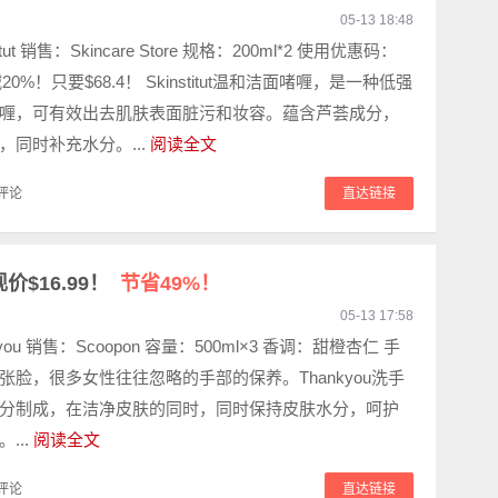
05-13 18:48
itut 销售：Skincare Store 规格：200ml*2 使用优惠码：
减20%！只要$68.4！ Skinstitut温和洁面啫喱，是一种低强
喱，可有效出去肌肤表面脏污和妆容。蕴含芦荟成分，
，同时补充水分。...
阅读全文
评论
直达链接
现价$16.99！
节省49%！
05-13 17:58
you 销售：Scoopon 容量：500ml×3 香调：甜橙杏仁 手
张脸，很多女性往往忽略的手部的保养。Thankyou洗手
分制成，在洁净皮肤的同时，同时保持皮肤水分，呵护
...
阅读全文
评论
直达链接