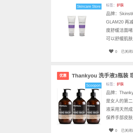
标签：
护肤
Skincare Store
品牌：Skinst
GLAM20 再
度舒缓洁面啫
可以舒缓肌肤
0
已关闭
Thankyou 洗手液3瓶装 
优惠
标签：
护肤
Scoopon
品牌：Thank
是女人的第二
液采用天然成
保养手部皮肤。
0
已关闭