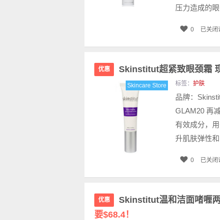
压力造成的眼
0
已关闭
Skinstitut超紧致眼颈霜
优惠
标签：
护肤
Skincare Store
品牌：Skinst
GLAM20 再
有效成分，用
升肌肤弹性和紧
0
已关闭
Skinstitut温和洁面啫喱
优惠
要$68.4！