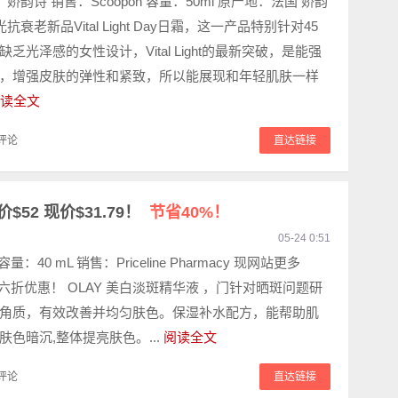
ns 娇韵诗 销售：Scoopon 容量：50ml 原产地：法国 娇韵
 极光抗衰老新品Vital Light Day日霜，这一产品特别针对45
乏光泽感的女性设计，Vital Light的最新突破，是能强
，增强皮肤的弹性和紧致，所以能展现和年轻肌肤一样
读全文
评论
直达链接
$52 现价$31.79！
节省40%！
05-24 0:51
量：40 mL 销售：Priceline Pharmacy 现网站更多
，六折优惠！ OLAY 美白淡斑精华液 ，门针对晒斑问题研
角质，有效改善并均匀肤色。保湿补水配方，能帮助肌
肤色暗沉,整体提亮肤色。...
阅读全文
评论
直达链接