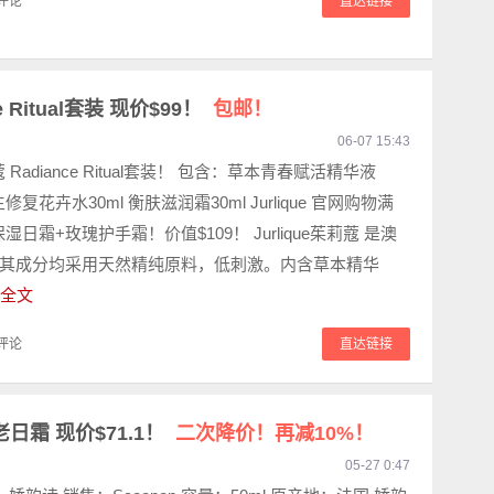
评论
直达链接
e Ritual套装 现价$99！
包邮！
06-07 15:43
莉蔻 Radiance Ritual套装！ 包含：草本青春赋活精华液
生修复花卉水30ml 衡肤滋润霜30ml Jurlique 官网购物满
保湿日霜+玫瑰护手霜！价值$109！ Jurlique茱莉蔻 是澳
其成分均采用天然精纯原料，低刺激。内含草本精华
全文
评论
直达链接
老日霜 现价$71.1！
二次降价！再减10%！
05-27 0:47