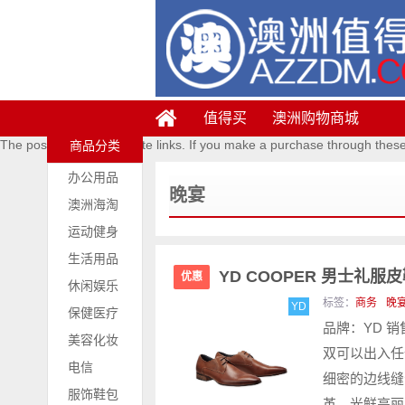
值得买
澳洲购物商城
The posts contains affiliate links. If you make a purchase through thes
商品分类
办公用品
晚宴
澳洲海淘
运动健身
生活用品
YD COOPER 男士礼服皮鞋 
优惠
休闲娱乐
标签：
商务
晚
YD
保健医疗
品牌：YD 销售
美容化妆
双可以出入任
电信
细密的边线缝
服饰鞋包
革，光鲜亮丽