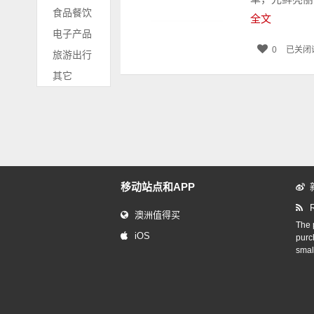
食品餐饮
全文
电子产品
0
已关闭
旅游出行
其它
移动站点和APP
澳洲值得买
The p
iOS
purc
smal