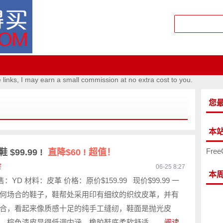
e links, I may earn a small commission at no extra cost to you.
您
本
Free
$99.99 !
直降$60 ! 超值！
宴
06-25 8:27
本
：YD 材料：皮革 价格：原价$159.99 现价$99.99 一
何场合的鞋子，鞋帮处采用印有细纹的织纹皮革，并有
合，看起来像质感十足的纯手工缝纫，鞋面是抛光皮
，棕色漆皮显得低调内涵，橡胶鞋底柔软舒适。...
阅读