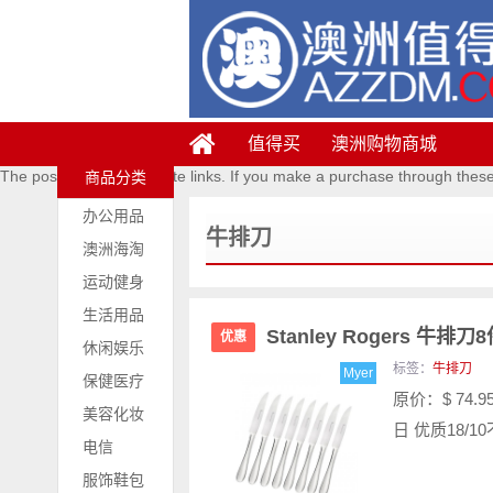
值得买
澳洲购物商城
The posts contains affiliate links. If you make a purchase through thes
商品分类
办公用品
牛排刀
澳洲海淘
运动健身
生活用品
Stanley Rogers 牛排
优惠
休闲娱乐
标签：
牛排刀
Myer
保健医疗
原价：$ 74.
美容化妆
日 优质18/
电信
服饰鞋包