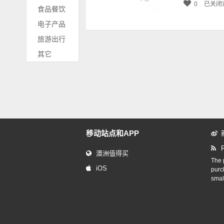
0
已关闭
食品餐饮
电子产品
旅游出行
其它
移动站点和APP
澳洲值得买
The p
iOS
purc
smal