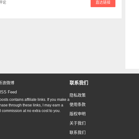
评论
直达链接
联系我们
新浪微博
RSS Feed
隐私政策
osts contains affiliate links. If you make a
使用条款
hase through these links, I may earn a
l commission at no extra cost to you.
版权申明
关于我们
联系我们