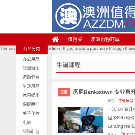
值得买
澳洲购物商城
The posts contains affiliate links. If you make a purchase through thes
商品分类
办公用品
牛逼课程
澳洲海淘
运动健身
生活用品
悉尼Bankstown 专业
优惠
休闲娱乐
标签：
牛逼课程
保健医疗
一次 60 直升机
美容化妆
程 $499 (原价
电信
Landing fee $
服饰鞋包
Stre...
阅读全