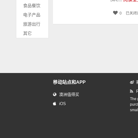
食品餐饮
0
已关闭
电子产品
旅游出行
其它
移动站点和APP
澳洲值得买
The p
iOS
purc
smal