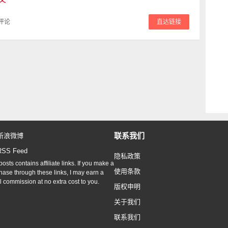
评论
直达链接
联系我们
新浪微博
RSS Feed
隐私政策
osts contains affiliate links. If you make a
使用条款
hase through these links, I may earn a
l commission at no extra cost to you.
版权申明
关于我们
联系我们