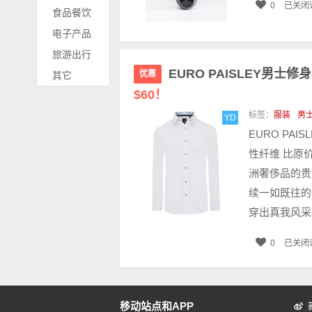
0
已关闭
食品餐饮
电子产品
旅游出行
EURO PAISLEY男士修身
优惠
其它
$60！
标签：
服装
男
YD
EURO PA
性纤维 比原价
洲奢侈品的贵
续一如既往的
穿出真我风采。
0
已关闭
移动站点和APP