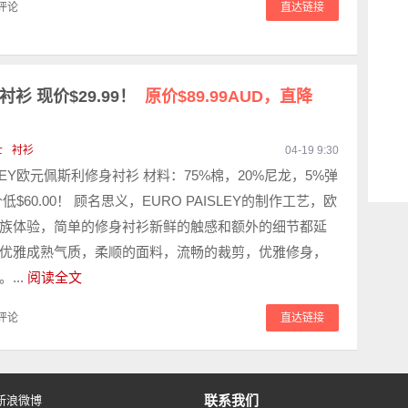
评论
直达链接
衬衫 现价$29.99！
原价$89.99AUD，直降
士
衬衫
04-19 9:30
ISLEY欧元佩斯利修身衬衫 材料：75%棉，20%尼龙，5%弹
低$60.00！ 顾名思义，EURO PAISLEY的制作工艺，欧
族体验，简单的修身衬衫新鲜的触感和额外的细节都延
优雅成熟气质，柔顺的面料，流畅的裁剪，优雅修身，
...
阅读全文
评论
直达链接
联系我们
新浪微博