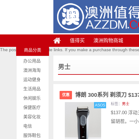
值得买
澳洲购物商城
The posts contains affiliate links. If you make a purchase through thes
商品分类
办公用品
男士
澳洲海淘
运动健身
生活用品
博朗 300系列 剃须刀 $137
优惠
休闲娱乐
标签：
男士
ASOS
保健医疗
$137.0
美容化妆
留胡茬。一小
电信
服饰鞋包