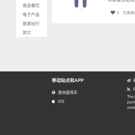
食品餐饮
0
已关闭
电子产品
旅游出行
其它
移动站点和APP
澳洲值得买
The p
iOS
purc
smal