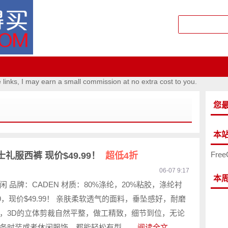
e links, I may earn a small commission at no extra cost to you.
您
本
Free
士礼服西裤 现价$49.99！
超低4折
06-07 9:17
本
 品牌：CADEN 材质：80%涤纶，20%粘胶，涤纶衬
.99，现价$49.99！ 亲肤柔软透气的面料，垂坠感好，耐磨
，3D的立体剪裁自然平整，做工精致，细节到位，无论
务时装或者休闲服饰，都能轻松有型。...
阅读全文