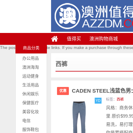
值得买
澳洲购物商城
The posts contains affiliate links. If you make a purchase through thes
商品分类
办公用品
西裤
澳洲海淘
运动健身
生活用品
CADEN STEEL浅蓝色男
优惠
休闲娱乐
标签：
西裤
YD
保健医疗
风格：商务休闲
美容化妆
里 原价$99
电信
易洗，易打理
服饰鞋包
你是要搭配商