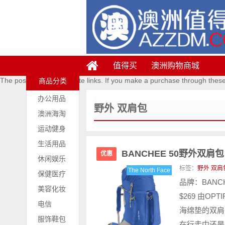
值得买
澳洲购物商城
The posts contains affiliate links. If you make a purchase through thes
商品分类
办公用品
野外 双肩包
澳洲海淘
运动健身
生活用品
BANCHEE 50野外双肩包 
优惠
休闲娱乐
标签：
野外 双肩
The North Face
保健医疗
品牌：BANCH
美容化妆
$269 由O
电信
海绵垫的双肩
服饰鞋包
在行走中还是