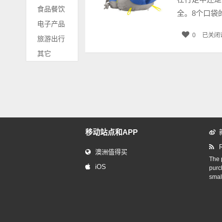
食品餐饮
全。8个口袋
电子产品
0
已关闭
旅游出行
其它
移动站点和APP
澳洲值得买
The p
iOS
purc
smal