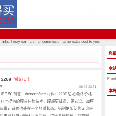
e links, I may earn a small commission at no extra cost to you.
您
本
Free
$269
省$71 ！
包
06-23 23:51
本
EE 50 销售：thenorthface 材料：210D尼龙编织 价格：
PTIFIT™提供的腰带伸缩技术，腰部更舒适，更安全。加厚
背带让肩颈也处在一个舒适状态。铝制框架结构无论是
负重时都更为舒适且不变形，怕压易碎的东西存放安