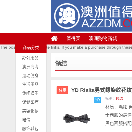
值得买
澳洲购物商城
The posts contains affiliate links. If you make a purchase through thes
商品分类
办公用品
领结
澳洲海淘
运动健身
生活用品
YD Rialta男式螺旋纹花纹领
优惠
休闲娱乐
标签：
领结
YD
保健医疗
材质：涤纶 
美容化妆
士西服的最佳
电信
黑色西服搭配
服饰鞋包