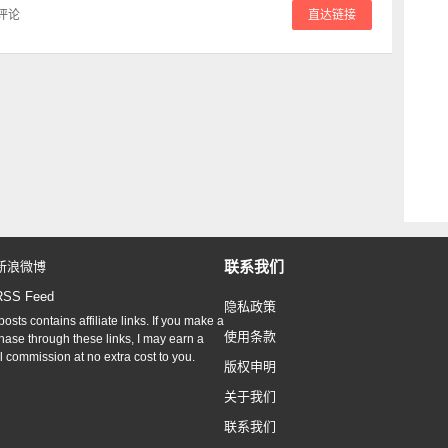
评论
直达链接
联系我们
新浪微博
RSS Feed
隐私政策
osts contains affiliate links. If you make a
使用条款
hase through these links, I may earn a
l commission at no extra cost to you.
版权申明
关于我们
联系我们