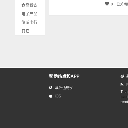
0
已关闭
食品餐饮
电子产品
旅游出行
其它
移动站点和APP
澳洲值得买
The p
iOS
purc
smal