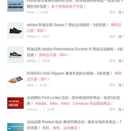
Puma 彪马澳洲官网特价活动：部分精选特价商品 – 低至5折 +
额外9折优惠！
多个经典款鞋子可选！
Puma
|
11:55
0
0
adidas 阿迪达斯 Galaxy 7 男款运动跑鞋 – 5折优惠！
用码后
只要：$50！
Adidas
|
12:27
0
0
阿迪达斯 adidas Performance Duramo Sl 男款运动跑鞋 – 4折
优惠！
用码后只要：$42！
Adidas
|
13:55
0
0
EVERAU UGG Slippers 澳洲羊皮防水棉拖 – 5折优惠！
用码
后只要：$47！
eBay
|
11:10
0
0
运动网站 Foot Locker 活动：部分精选特价商品 – 低至5折优
惠！
Adidas、Nike、Asics、Converse 等品牌的商品！
Foot Locker
|
11:30
0
0
运动品牌 Reebok 锐步 澳洲官网活动：基本全场所有商品 – 7
折优惠！
跑鞋、板鞋、运动服等！