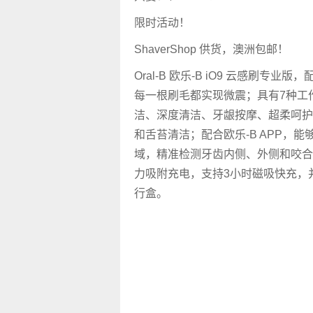
限时活动！
ShaverShop 供货，澳洲包邮！
Oral-B 欧乐-B iO9 云感刷专业
每一根刷毛都实现微震；具有7种工
洁、深度清洁、牙龈按摩、超柔呵护
和舌苔清洁；配合欧乐-B APP，能
域，精准检测牙齿内侧、外侧和咬合
力吸附充电，支持3小时磁吸快充，
行盒。