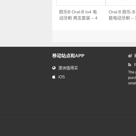
欧乐B Oral-B Io4 电
Oral-B 欧乐-B
动牙刷 两支套装 – 4
能电动牙刷 – 
折优惠！
惠！
移动站点和APP
澳洲值得买
The p
iOS
purc
smal