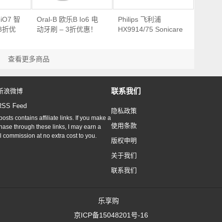
 iO7 智
Oral-B 欧乐B Io6 电
Philips 飞利浦
3折优
动牙刷 – 3折优惠！
HX9914/75 Sonicare
DiamondClean 电动
牙刷 – 6折优惠！
查看更多商品
联系我们
新浪微博
RSS Feed
隐私政策
osts contains affiliate links. If you make a
使用条款
hase through these links, I may earn a
l commission at no extra cost to you.
版权申明
关于我们
联系我们
乐享购
京ICP备15048201号-16