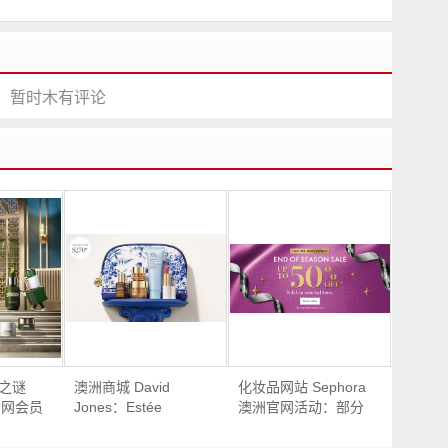
暂时木有评论
蓝之谜
澳洲商城 David
化妆品网站 Sephora
洲官网会员
Jones：Estée
澳洲官网活动：部分
物满
Lauder 雅诗兰黛品牌
精选特价商品 – 低至
$245
化妆品 满赠活动：购
5折优惠！