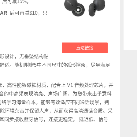
后可减15%，
MAR
后可再减$10，只
直达链接
放式环形设计，无垂坠结构贴
感舒适。随机附赠5中不同尺寸的弧形撑架，尽量满足
动单元，高性能钕磁铁材质，配合上 V1 音频处理芯片，并
声音的中高频表现清亮、声场广阔，为您带来出乎意料
度神经网络学习海量样本，能够有效适应不同通话场景，判
除环境杂音并保留人声，从而获得高清通话音质。采
加之左右耳同步接收蓝牙信号，连接更稳定。 延迟低、信号