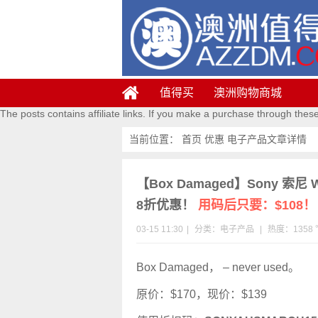
值得买
澳洲购物商城
The posts contains affiliate links. If you make a purchase through thes
当前位置：
首页
优惠
电子产品
文章详情
【Box Damaged】Sony 索尼 
8折优惠！
用码后只要：$108！
03-15 11:30
|
分类：
电子产品
|
热度：1358 
Box Damaged， – never used。
原价：$170，现价：$139