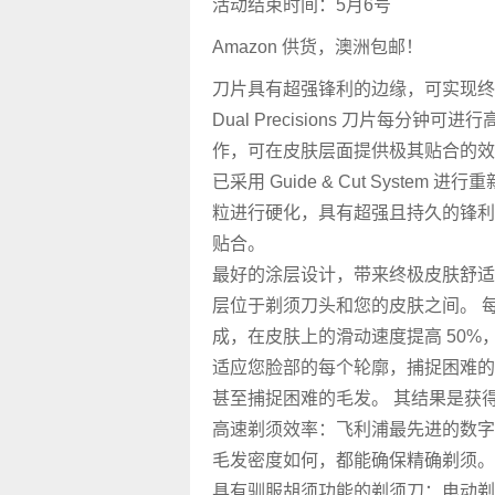
活动结束时间：5月6号
Amazon 供货，澳洲包邮！
刀片具有超强锋利的边缘，可实现终极贴
Dual Precisions 刀片每分钟可进行
作，可在皮肤层面提供极其贴合的效果
已采用 Guide & Cut System
粒进行硬化，具有超强且持久的锋利
贴合。
最好的涂层设计，带来终极皮肤舒适
层位于剃须刀头和您的皮肤之间。 每平
成，在皮肤上的滑动速度提高 50
适应您脸部的每个轮廓，捕捉困难的
甚至捕捉困难的毛发。 其结果是获
高速剃须效率：飞利浦最先进的数字
毛发密度如何，都能确保精确剃须。
具有驯服胡须功能的剃须刀：电动剃