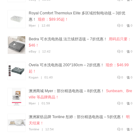
Royal Comfort Thermolux Elite 多区域控制电动毯 – 3折优
惠！
现价：$89.95起！
Myer
|
12:46
0
0
Bedra 可水洗电热毯 法兰绒舒适毯 – 7折优惠！
用码后只要：
$46！
eBay
|
12:42
0
0
Ovela 可水洗电热毯 200*180cm – 2折优惠！
现价：$46.99
起！
Kogan
|
01:40
0
0
澳洲商城 Myer：部分精选电热毯 – 8折优惠！
Sunbeam、Bre
ville 等品牌商品！
Myer
|
01:59
0
0
澳洲家纺品牌 Tontine 彤婷：部分精选电热毯 – 5折优惠！
明
天结束！
Tontine
|
12:54
0
0