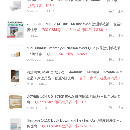
David Jones Collection 环保面料夏薄被 Double – 3折优惠！
折后只要：$45！
David Jones
|
13:15
0
0
200 GSM – 700 GSM 100% Merino Wool 澳洲羊毛被 – 低至3
折优惠！
700 GSM Queen Size 款 用码后只要$81！
|
12:20
0
0
MiniJumbuk Everyday Australian Wool Quilt 四季澳洲羊毛被
– 5折优惠！
Queen Size 现价：$265！
David Jones
|
12:30
0
0
澳洲商城 Myer 官网活动：Sheridan、Heritage、Downia 等精
选品牌床上用品 – 低至5折优惠！
被子、床单、枕头等商品！
Myer
|
12:18
0
0
Downia Gold Collection 85/15 白鹅鹅绒 羽绒被 – 低至5折优
惠！
Queen Size 用码后只要：$561！
eBay
|
12:05
0
0
Heritage 50/50 Duck Down and Feather Quilt 鸭绒羽绒被 – 5
折优惠！
Queen Size 款只要：$249.98！