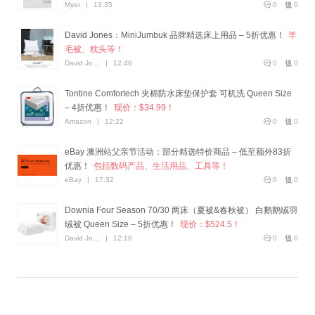
Myer
|
13:35
0
0
David Jones：MiniJumbuk 品牌精选床上用品 – 5折优惠！
羊
毛被、枕头等！
David Jones
|
12:46
0
0
Tontine Comfortech 夹棉防水床垫保护套 可机洗 Queen Size
– 4折优惠！
现价：$34.99！
Amazon
|
12:22
0
0
eBay 澳洲站父亲节活动：部分精选特价商品 – 低至额外83折
优惠！
包括数码产品、生活用品、工具等！
eBay
|
17:32
0
0
Downia Four Season 70/30 两床（夏被&春秋被） 白鹅鹅绒羽
绒被 Queen Size – 5折优惠！
现价：$524.5！
David Jones
|
12:16
0
0