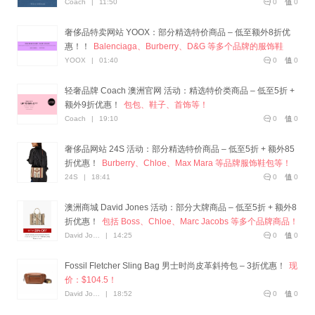
Coach
|
11:50
0
0
奢侈品特卖网站 YOOX：部分精选特价商品 – 低至额外8折优
惠！！
Balenciaga、Burberry、D&G 等多个品牌的服饰鞋
包！
YOOX
|
01:40
0
0
轻奢品牌 Coach 澳洲官网 活动：精选特价类商品 – 低至5折 +
额外9折优惠！
包包、鞋子、首饰等！
Coach
|
19:10
0
0
奢侈品网站 24S 活动：部分精选特价商品 – 低至5折 + 额外85
折优惠！
Burberry、Chloe、Max Mara 等品牌服饰鞋包等！
24S
|
18:41
0
0
澳洲商城 David Jones 活动：部分大牌商品 – 低至5折 + 额外8
折优惠！
包括 Boss、Chloe、Marc Jacobs 等多个品牌商品！
David Jones
|
14:25
0
0
Fossil Fletcher Sling Bag 男士时尚皮革斜挎包 – 3折优惠！
现
价：$104.5！
David Jones
|
18:52
0
0