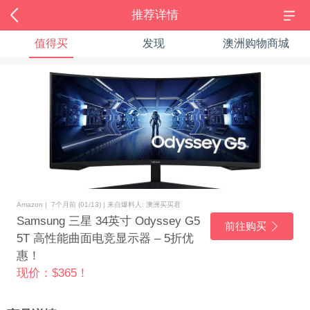
推荐详情
值得买
发现
澳洲购物商城
Amazon | 7个月前 (01/13) | 来自爆料人: 澳洲买买君
Samsung 三星 34英寸 Odyssey G5
前往购买
5T 高性能曲面电竞显示器 – 5折优
惠！
现价：$365！