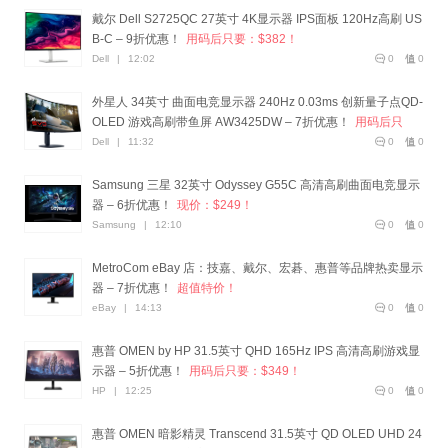
戴尔 Dell S2725QC 27英寸 4K显示器 IPS面板 120Hz高刷 US
B-C – 9折优惠！
用码后只要：$382！
Dell
|
12:02
0
0
外星人 34英寸 曲面电竞显示器 240Hz 0.03ms 创新量子点QD-
OLED 游戏高刷带鱼屏 AW3425DW – 7折优惠！
用码后只
要：$933！
Dell
|
11:32
0
0
Samsung 三星 32英寸 Odyssey G55C 高清高刷曲面电竞显示
器 – 6折优惠！
现价：$249！
Samsung
|
12:10
0
0
MetroCom eBay 店：技嘉、戴尔、宏碁、惠普等品牌热卖显示
器 – 7折优惠！
超值特价！
eBay
|
14:13
0
0
惠普 OMEN by HP 31.5英寸 QHD 165Hz IPS 高清高刷游戏显
示器 – 5折优惠！
用码后只要：$349！
HP
|
12:25
0
0
惠普 OMEN 暗影精灵 Transcend 31.5英寸 QD OLED UHD 24