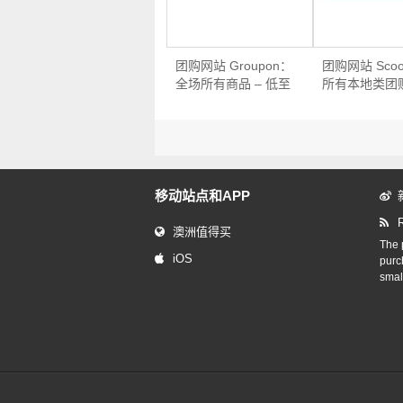
团购网站 Groupon：
团购网站 Sco
全场所有商品 – 低至
所有本地类团购
额外7折优惠！
移动站点和APP
澳洲值得买
The p
iOS
purc
smal