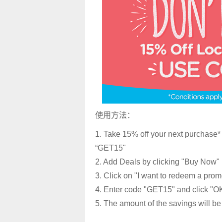
使用方法：
1. Take 15% off your next purchase
“GET15"
2. Add Deals by clicking "Buy Now" 
3. Click on "I want to redeem a pro
4. Enter code "GET15" and click "O
5. The amount of the savings will be