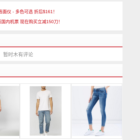
电动洁面仪 - 多色可选 折后$161！
往返国内机票 现在购买立减150刀！
暂时木有评论