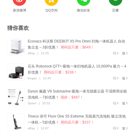
新浪微博
QQ空间
微信好友
豆瓣
猜你喜欢
Ecovacs 科沃斯 DEEBOT X5 Pro Omni 扫拖一体机器人 自动
集尘盒 – 3折优惠！
用码后只要：$649！
eBay
|
12:25
0
0
石头 Roborock Q7T+ 吸拖一体扫地机器人 10,000Pa 吸力 – 4
折优惠！
用码后只要：$336！
Kogan
|
12:45
0
0
Dyson 戴森 V9 Submarine 吸拖一体无线吸尘器 干湿两用全能
洗地机 – 7折优惠！
现价：$487！
Dyson
|
10:52
0
0
Tineco 添可 Floor One S5 Extreme 无线蒸汽洗地机 吸尘洗地
一体机 – 5折优惠！
用码后只要：$337！
eBay
|
12:07
0
0