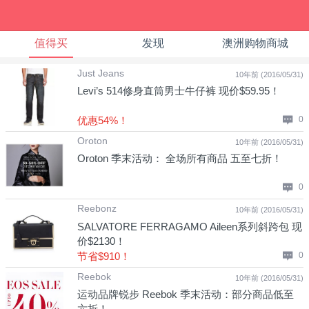
值得买
发现
澳洲购物商城
Just Jeans
10年前 (2016/05/31)
Levi’s 514修身直筒男士牛仔裤 现价$59.95！
优惠54%！
0
Oroton
10年前 (2016/05/31)
Oroton 季末活动： 全场所有商品 五至七折！
0
Reebonz
10年前 (2016/05/31)
SALVATORE FERRAGAMO Aileen系列斜跨包 现
价$2130！
节省$910！
0
Reebok
10年前 (2016/05/31)
运动品牌锐步 Reebok 季末活动：部分商品低至
六折！