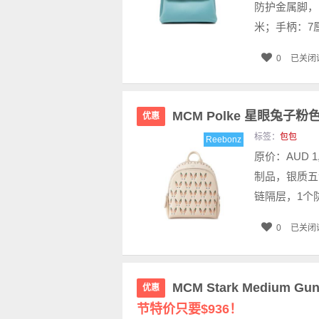
防护金属脚，
米；手柄：7厘
0
已关闭
MCM Polke 星眼兔子粉
优惠
标签：
包包
Reebonz
原价：AUD 1
制品，银质五
链隔层，1个防
0
已关闭
MCM Stark Medium G
优惠
节特价只要$936！