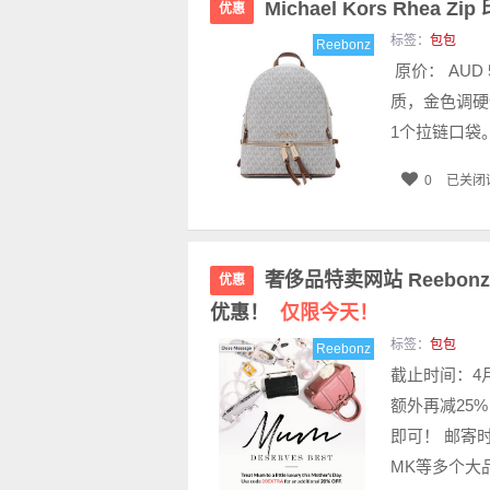
Michael Kors Rhea
优惠
标签：
包包
Reebonz
原价： AUD
质，金色调硬
1个拉链口袋。
0
已关闭
奢侈品特卖网站 Reebo
优惠
优惠！
仅限今天！
标签：
包包
Reebonz
截止时间：4月
额外再减25
即可！ 邮寄时间
MK等多个大