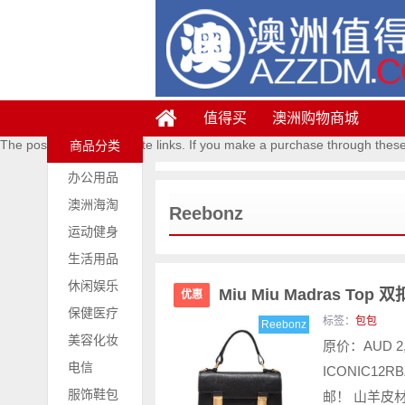
值得买
澳洲购物商城
The posts contains affiliate links. If you make a purchase through thes
商品分类
办公用品
澳洲海淘
Reebonz
运动健身
生活用品
休闲娱乐
Miu Miu Madras To
优惠
保健医疗
标签：
包包
Reebonz
美容化妆
原价：AUD 2
电信
ICONIC12
服饰鞋包
邮！ 山羊皮