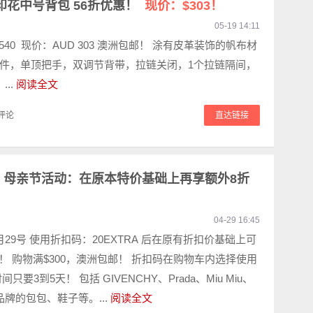
 Zip 印花中号背包 56折优惠！
现价：$303！
05-19 14:11
 540 现价：AUD 303 澳洲包邮！ 涂有皮革装饰的帆布材
件，单顶把手，双调节背带，拉链关闭，1个拉链隔间，
...
阅读全文
评论
直达链接
nz 母亲节活动：在原本特价基础上再享额外8折
04-29 16:45
29号 使用折扣码：20EXTRA 后在原有折扣价基础上可
%！ 购物满$300，澳洲包邮！ 折扣码在购物车内选择使用
只要3到5天！ 包括 GIVENCHY、Prada、Miu Miu、
品牌的包包、鞋子等。...
阅读全文