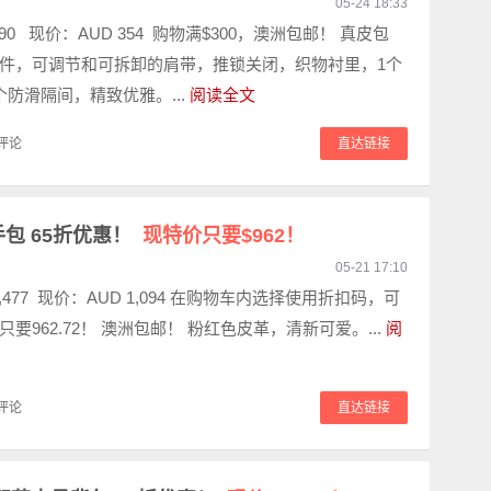
05-24 18:33
590 现价：AUD 354 购物满$300，澳洲包邮！ 真皮包
件，可调节和可拆卸的肩带，推锁关闭，织物衬里，1个
个防滑隔间，精致优雅。...
阅读全文
评论
直达链接
红色手包 65折优惠！
现特价只要$962！
05-21 17:10
1,477 现价：AUD 1,094 在购物车内选择使用折扣码，可
要962.72！ 澳洲包邮！ 粉红色皮革，清新可爱。...
阅
评论
直达链接