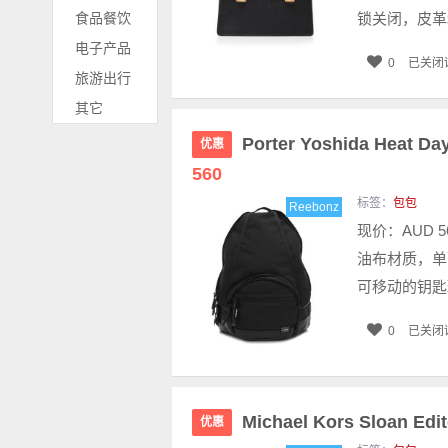
食品餐饮
锁关闭，皮革
电子产品
0
已关闭
旅游出行
其它
Porter Yoshida Hea
优惠
560
标签：
包包
Reebonz
现价：AUD 5
油布材质，单
可移动的钥匙环
0
已关闭
Michael Kors Sloan
优惠