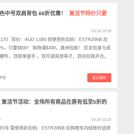
rop 黑色中号双肩背包 68折优惠！
复活节特价只要
03-26 19:59
,170 现价：AUD 1,000 现使用折扣码：ESTR20NB 后
%，只要$800！ 购物满$300，澳洲包邮！ 尼龙包身与皮
硬件，顶部单提手 ，双可调背部带子，双向拉链开合。
评论
直达链接
nz 复活节活动：全场所有商品在原有低至5折的
子
03-26 13:25
5号 需使用折扣码：ESTR20NB 在购物车内结账时选择