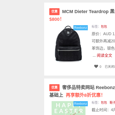
MCM Dieter Teard
优惠
$800！
标签：
包包
Reebonz
原价：AUD 1
可额外再减20
革饰边，银色
...
阅读全文
0
已关闭
奢侈品特卖网站 Reebo
优惠
基础上
再享额外8折优惠！
标签：
包包
鞋
Reebonz
截止时间：4月