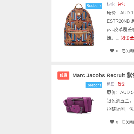
标签：
包包
Reebonz
原价：AUD 1
ESTR20N
pvc皮革覆
链。...
阅读全
0
已关闭
Marc Jacobs Recru
优惠
标签：
包包
Reebonz
原价：AUD 5
银色调五金，
拉链隔间，优
0
已关闭