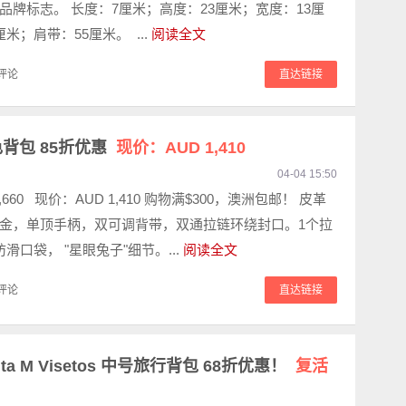
品牌标志。 长度：7厘米；高度：23厘米；宽度：13厘
米；肩带：55厘米。 ...
阅读全文
评论
直达链接
色背包 85折优惠
现价：AUD 1,410
04-04 15:50
,660 现价：AUD 1,410 购物满$300，澳洲包邮！ 皮革
金，单顶手柄，双可调背带，双通拉链环绕封口。1个拉
滑口袋， "星眼兔子"细节。...
阅读全文
评论
直达链接
unta M Visetos 中号旅行背包 68折优惠！
复活