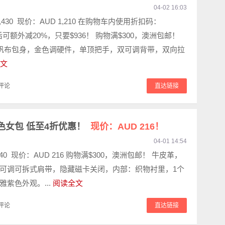
04-02 16:03
,430 现价：AUD 1,210 在购物车内使用折扣码：
B 后可额外减20%，只要$936！ 购物满$300，澳洲包邮！
盖帆布包身，金色调硬件，单顶把手，双可调背带，双向拉
文
评论
直达链接
it 紫色女包 低至4折优惠！
现价：AUD 216！
04-01 14:54
40 现价：AUD 216 购物满$300，澳洲包邮！ 牛皮革，
可调可拆式肩带，隐藏磁卡关闭，内部：织物衬里，1个
雅紫色外观。...
阅读全文
评论
直达链接