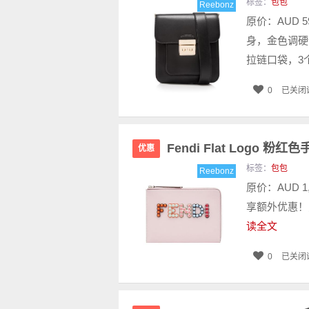
标签：
包包
Reebonz
原价：AUD 
身，金色调硬
拉链口袋，3
0
已关闭
Fendi Flat Logo 粉
优惠
标签：
包包
Reebonz
原价：AUD 
享额外优惠！只
读全文
0
已关闭