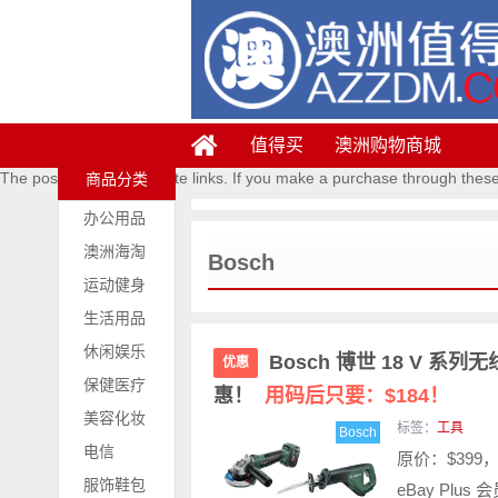
值得买
澳洲购物商城
The posts contains affiliate links. If you make a purchase through thes
商品分类
办公用品
澳洲海淘
Bosch
运动健身
生活用品
休闲娱乐
Bosch 博世 18 V 
优惠
保健医疗
惠！
用码后只要：$184！
美容化妆
标签：
工具
Bosch
电信
原价：$399，
服饰鞋包
eBay Plu