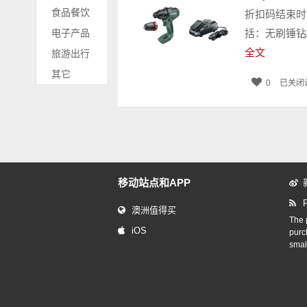
食品餐饮
折扣码结束时间
电子产品
括：无刷锤钻/起子
全文
旅游出行
其它
0
已关闭
移动站点和APP
澳洲值得买
The p
iOS
purc
smal