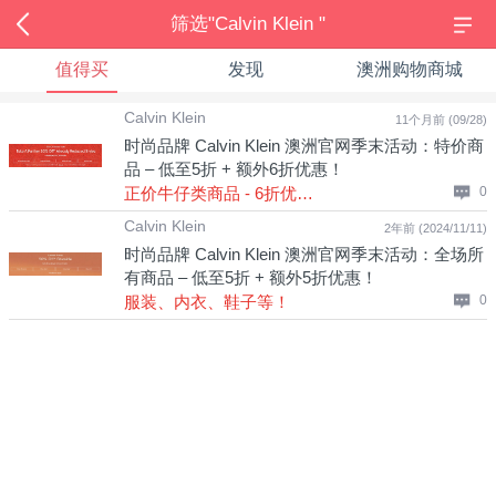
筛选"Calvin Klein "
值得买
发现
澳洲购物商城
Calvin Klein
11个月前 (09/28)
时尚品牌 Calvin Klein 澳洲官网季末活动：特价商
品 – 低至5折 + 额外6折优惠！
正价牛仔类商品 - 6折优惠！
0
Calvin Klein
2年前 (2024/11/11)
时尚品牌 Calvin Klein 澳洲官网季末活动：全场所
有商品 – 低至5折 + 额外5折优惠！
服装、内衣、鞋子等！
0