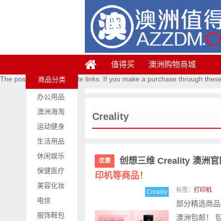
值得买
澳洲购物商城
The posts contains affiliate links. If you make a purchase through thes
商品分类
办公用品
澳洲海淘
Creality
运动健身
生活用品
休闲娱乐
创想三维 Creality 
优惠
保健医疗
印机等商品！
美容化妆
标签：
打印机
Creality
电信
部分精选商品 
服饰鞋包
澳洲包邮！ 包