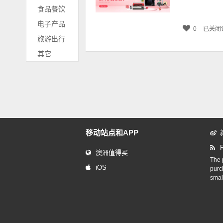
食品餐饮
电子产品
0
已关闭
旅游出行
其它
移动站点和APP
澳洲值得买
The p
iOS
purc
smal