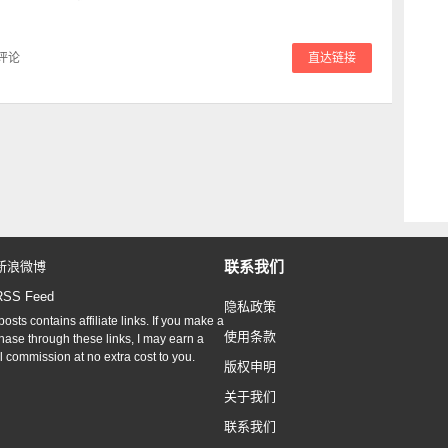
评论
直达链接
联系我们
新浪微博
RSS Feed
隐私政策
osts contains affiliate links. If you make a
使用条款
hase through these links, I may earn a
l commission at no extra cost to you.
版权申明
关于我们
联系我们