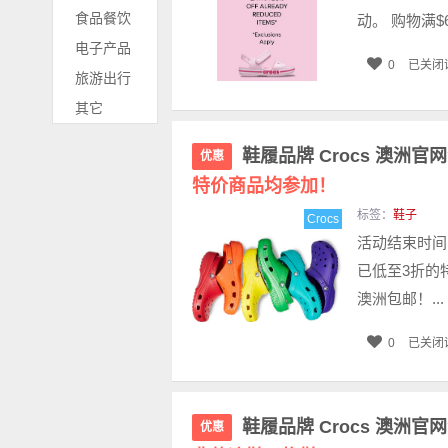
食品餐饮
动。 购物满$
电子产品
0
已关闭
旅游出行
其它
鞋履品牌 Crocs 澳洲
优惠
特价商品均参加！
标签：
鞋子
Crocs
活动结束时间：
已低至3折的
澳洲包邮！...
0
已关闭
鞋履品牌 Crocs 澳洲官
优惠