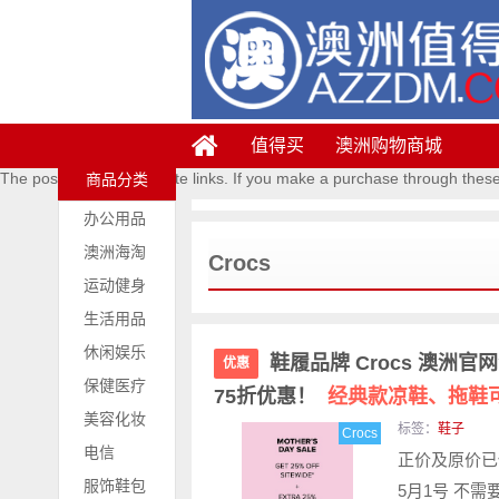
值得买
澳洲购物商城
The posts contains affiliate links. If you make a purchase through thes
商品分类
办公用品
澳洲海淘
Crocs
运动健身
生活用品
休闲娱乐
鞋履品牌 Crocs 澳洲官
优惠
保健医疗
75折优惠！
经典款凉鞋、拖鞋
美容化妆
标签：
鞋子
Crocs
电信
正价及原价已
服饰鞋包
5月1号 不