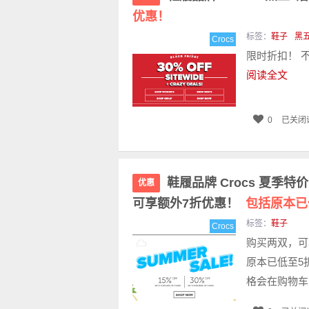
优惠！
标签：
鞋子
黑
Crocs
限时折扣！ 
阅读全文
0
已关闭
鞋履品牌 Crocs 夏季
优惠
可享额外7折优惠！
包括原本已
标签：
鞋子
Crocs
购买两双，可
原本已低至5
格会在购物车内