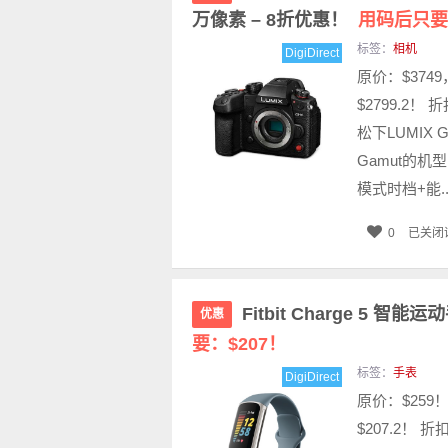
万像素 – 8折优惠！
用码后只要：
标签：
相机
DigiDirect
原价：$374
$2799.2！
松下LUMIX 
Gamut的
模式时档+能..
0
已关闭
Fitbit Charge 5 
优惠
要：$207！
标签：
手表
DigiDirect
原价：$259
$207.2！ 