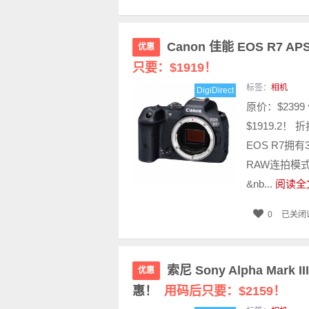
Canon 佳能 EOS R7 
优惠
只要：$1919！
标签：
相机
DigiDirect
原价：$239
$1919.2！
EOS R7拥
RAW连拍模式
&nb...
阅读全
0
已关闭
索尼 Sony Alpha Mark
优惠
惠！
用码后只要：$2159！