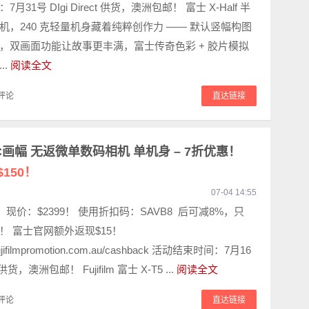
31号 DIgi Direct 供货，澳洲包邮！ 富士 X-Half 半
机，240 克轻量机身藏着纯粹创作力 —— 默认竖幅构图
，双画面功能让故事更丰满，富士传奇色彩 + 胶片模拟
..
阅读全文
评论
直达链接
 APS-C画幅 无返微单数码相机 单机身 – 7折优惠！
150！
07-04 14:55
9，现价：$2399！ 使用折扣码：SAVB8 后可减8%，只
26！ 富士官网额外返现$15！
.fujifilmpromotion.com.au/cashback 活动结束时间：7月16
t 供货，澳洲包邮！ Fujifilm 富士 X-T5 ...
阅读全文
评论
直达链接