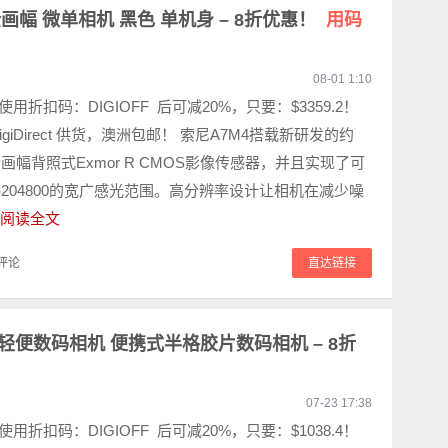
IV 全画幅 微单相机 黑色 单机身 – 8折优惠！
用码
08-01 1:10
 使用折扣码：DIGIOFF 后可减20%，只要：$3359.2！
igiDirect 供货，澳洲包邮！ 索尼A7M4搭载新研发的约
全画幅背照式Exmor R CMOS影像传感器，并且实现了可
0-204800的宽广感光范围。高分辨率设计让相机在减少噪
阅读全文
评论
直达链接
lf 时尚轻便数码相机 便携式半格胶片数码相机 – 8折
07-23 17:38
 使用折扣码：DIGIOFF 后可减20%，只要：$1038.4！