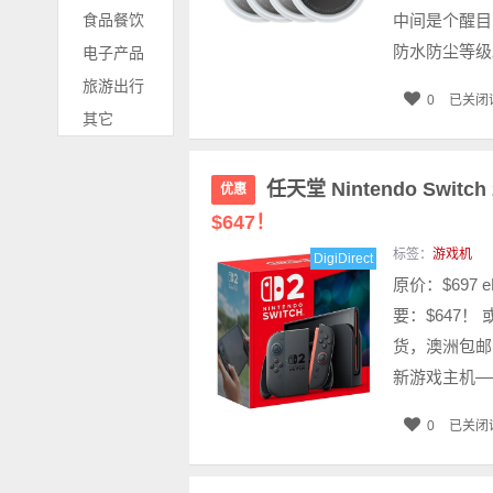
食品餐饮
中间是个醒目的
防水防尘等级。
电子产品
旅游出行
0
已关闭
其它
任天堂 Nintendo Swit
优惠
$647！
标签：
游戏机
DigiDirect
原价：$697 
要：$647！ 
货，澳洲包邮！
新游戏主机——Ni
0
已关闭