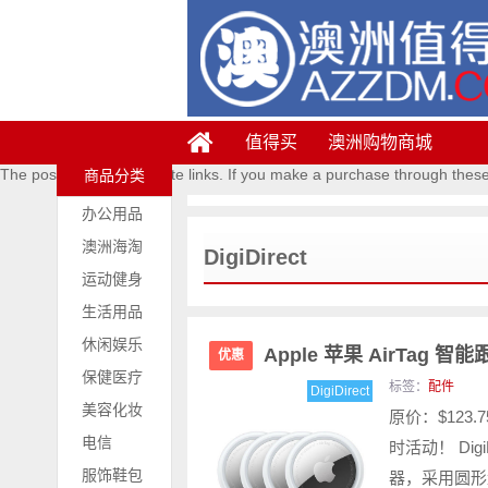
值得买
澳洲购物商城
The posts contains affiliate links. If you make a purchase through thes
商品分类
办公用品
澳洲海淘
DigiDirect
运动健身
生活用品
休闲娱乐
Apple 苹果 AirTag 
优惠
保健医疗
标签：
配件
DigiDirect
美容化妆
原价：$123.
电信
时活动！ Dig
服饰鞋包
器，采用圆形