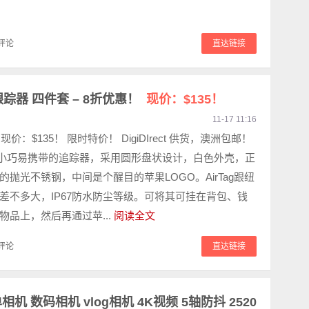
评论
直达链接
智能跟踪器 四件套 – 8折优惠！
现价：$135！
11-17 11:16
现价：$135！ 限时特价！ DigiDIrect 供货，澳洲包邮！
是一款小巧易携带的追踪器，采用圆形盘状设计，白色外壳，正
的抛光不锈钢，中间是个醒目的苹果LOGO。AirTag跟纽
差不多大，IP67防水防尘等级。可将其可挂在背包、钱
物品上，然后再通过苹...
阅读全文
评论
直达链接
微单相机 数码相机 vlog相机 4K视频 5轴防抖 2520