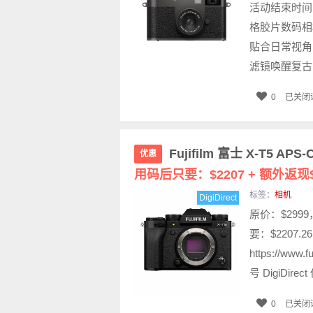
活动结束时间：7月
格胶片数码相
贴合日常视角
滤镜唤醒复古.
0
已关闭
Fujifilm 富士 X-T5
优惠
用码后只要：$2207 + 额外返现$
标签：
相机
DigiDirect
原价：$299
要：$2207.
https://www
号 DigiDirec
0
已关闭