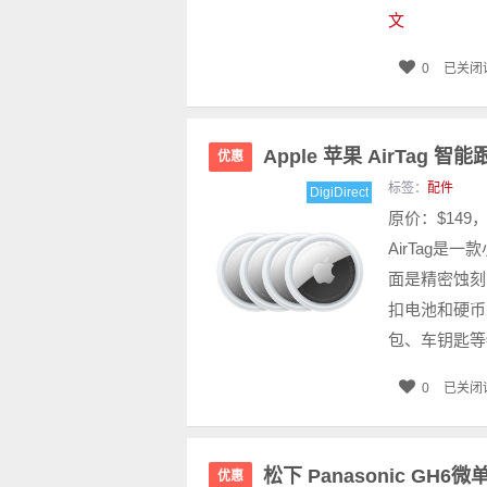
文
0
已关闭
Apple 苹果 AirTag 
优惠
标签：
配件
DigiDirect
原价：$149，
AirTag
面是精密蚀刻
扣电池和硬币
包、车钥匙等
0
已关闭
松下 Panasonic GH6
优惠