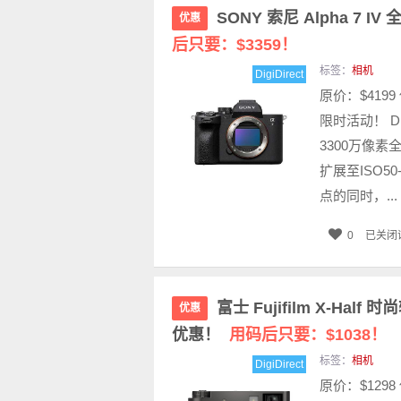
SONY 索尼 Alpha 7 
优惠
后只要：$3359！
标签：
相机
DigiDirect
原价：$4199
限时活动！ D
3300万像素
扩展至ISO5
点的同时，...
0
已关闭
富士 Fujifilm X-Ha
优惠
优惠！
用码后只要：$1038！
标签：
相机
DigiDirect
原价：$1298