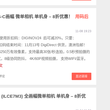
APS-C画幅 微单相机 单机身 – 8折优惠！
用码后
11-08 19:23
9 使用折扣码：DIGINOV24 后可减20%，只要：
 折扣码结束时间：11月13号 DigiDirect 供货，澳洲包邮！
有3250万有效像素，支持最高30张/秒连拍，0.5秒预拍摄的
，8级协同防抖， 4K/60P视频拍摄， 支持WIFI/蓝牙。
文
评论
直达链接
 III (ILCE7M3) 全画幅微单相机 单机身 – 8折优