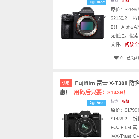
标签：
相机
DigiDirect
原价：$269
$2159.2！ 
邮！ Alpha
无低通。像素数
文件...
阅读全
0
已关闭
Fujifilm 富士 X-T30
优惠
惠！
用码后只要：$1439！
标签：
相机
DigiDirect
原价：$179
$1439.2！
FUJIFILM
幅X-Trans