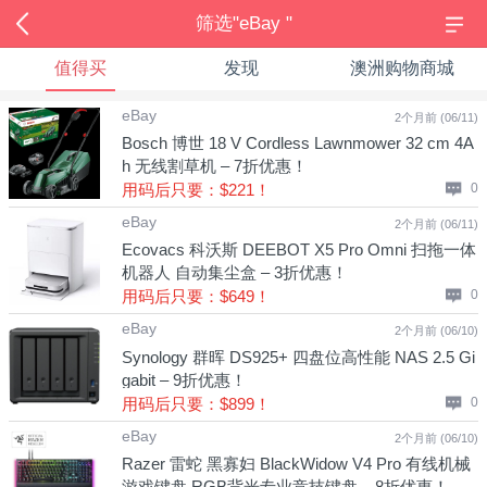
筛选"eBay "
值得买
发现
澳洲购物商城
eBay
2个月前 (06/11)
Bosch 博世 18 V Cordless Lawnmower 32 cm 4A
h 无线割草机 – 7折优惠！
用码后只要：$221！
0
eBay
2个月前 (06/11)
Ecovacs 科沃斯 DEEBOT X5 Pro Omni 扫拖一体
机器人 自动集尘盒 – 3折优惠！
用码后只要：$649！
0
eBay
2个月前 (06/10)
Synology 群晖 DS925+ 四盘位高性能 NAS 2.5 Gi
gabit – 9折优惠！
用码后只要：$899！
0
eBay
2个月前 (06/10)
Razer 雷蛇 黑寡妇 BlackWidow V4 Pro 有线机械
游戏键盘 RGB背光专业竞技键盘 – 8折优惠！