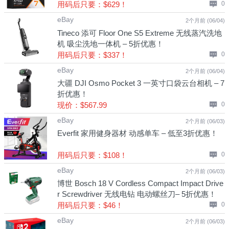
优惠！
用码后只要：$629！
0
eBay
2个月前 (06/04)
Tineco 添可 Floor One S5 Extreme 无线蒸汽洗地
机 吸尘洗地一体机 – 5折优惠！
用码后只要：$337！
0
eBay
2个月前 (06/04)
大疆 DJI Osmo Pocket 3 一英寸口袋云台相机 – 7
折优惠！
现价：$567.99
0
eBay
2个月前 (06/03)
Everfit 家用健身器材 动感单车 – 低至3折优惠！
用码后只要：$108！
0
eBay
2个月前 (06/03)
博世 Bosch 18 V Cordless Compact Impact Drive
r Screwdriver 无线电钻 电动螺丝刀– 5折优惠！
用码后只要：$46！
0
eBay
2个月前 (06/03)