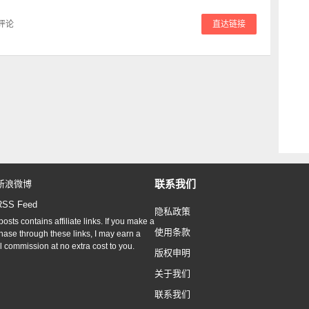
评论
直达链接
联系我们
新浪微博
RSS Feed
隐私政策
osts contains affiliate links. If you make a
使用条款
hase through these links, I may earn a
l commission at no extra cost to you.
版权申明
关于我们
联系我们