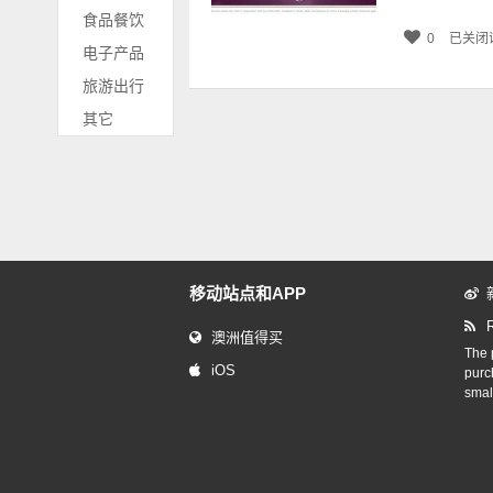
食品餐饮
0
已关闭
电子产品
旅游出行
其它
移动站点和APP
澳洲值得买
The p
iOS
purc
smal