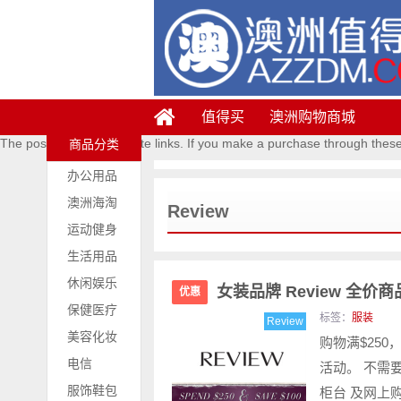
值得买
澳洲购物商城
The posts contains affiliate links. If you make a purchase through thes
商品分类
办公用品
澳洲海淘
Review
运动健身
生活用品
休闲娱乐
女装品牌 Review 全价
优惠
保健医疗
标签：
服装
Review
美容化妆
购物满$250
电信
活动。 不需
服饰鞋包
柜台 及网上购