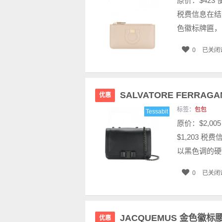
原价：$423
税费信息在结
色徽标牌匾，
0
已关闭
SALVATORE FERRA
优惠
标签：
包包
Tessabit
原价：$2,0
$1,203‬
以黑色调的硬
0
已关闭
JACQUEMUS 金色徽标
优惠