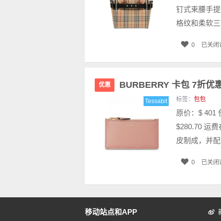
钉式束腰手提袋
格纹和柔软三色
0
已关闭
BURBERRY 卡包 7折优
优惠
标签：
包包
Tessabit
原价：$ 40
$280.70 
皮制成，并配
0
已关闭
移动站点和APP