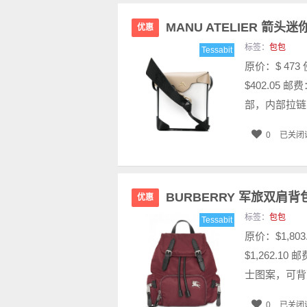
MANU ATELIER 箭头
优惠
标签：
包包
Tessabit
原价：$ 47
$402.05
部，内部拉链
0
已关闭
BURBERRY 军旅双肩背
优惠
标签：
包包
Tessabit
原价：$1,8
$1,262.
士图案，可背可
0
已关闭