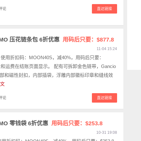
评论
直达链接
GAMO 压花链条包 6折优惠
用码后只要：$877.8
11-04 15:24
63 使用折扣码：MOON40S，减40%，用码后只要：
 税费和运费在结账页面显示。 配有可拆卸金色链带，Gancio
部和磁性封扣，内部插袋，浮雕内部徽标印章和缝线效
文
评论
直达链接
AMO 零钱袋 6折优惠
用码后只要：$253.8
10-31 19:08