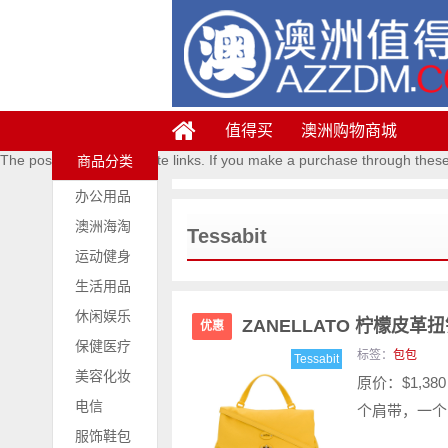
值得买
澳洲购物商城
The posts contains affiliate links. If you make a purchase through thes
商品分类
办公用品
澳洲海淘
Tessabit
运动健身
生活用品
休闲娱乐
ZANELLATO 柠檬皮革
优惠
保健医疗
标签：
包包
Tessabit
美容化妆
原价：$1,3
电信
个肩带，一个
服饰鞋包