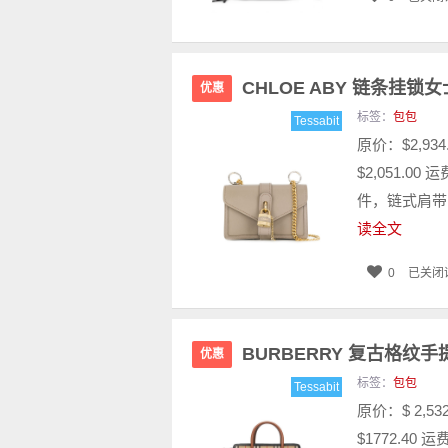
CHLOE ABY 链条挂锁
优惠
标签：
包包
Tessabit
原价：$2,9
$2,051.00
件，链式肩带
读全文
0
已关闭
BURBERRY 复古格纹手
优惠
标签：
包包
Tessabit
原价：$ 2,
$1772.40