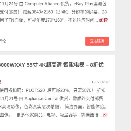
24号 由 Computer Alliance 供货，eBay Plus澳洲包
付邮费！ 搭载3840×2160（即4K）分辨率的屏幕，28
了TN面板，可视角度170°/160°，不过响应时间...
阅读
评论
直达链接
U8000WXXY 55寸 4K超高清 智能电视 – 8折优
视
11-15 14:07
 使用折扣码：PLOTS20 后可减20%，只要$876！ 折扣
月21号 由 Appliance Central 供货，需额外支付邮费
D 4K高清影像，色彩真实层次精细， 简洁界面，智能体验。
像。 更多他家商品 - 电视、吸尘器等 - 挑选链接...
阅