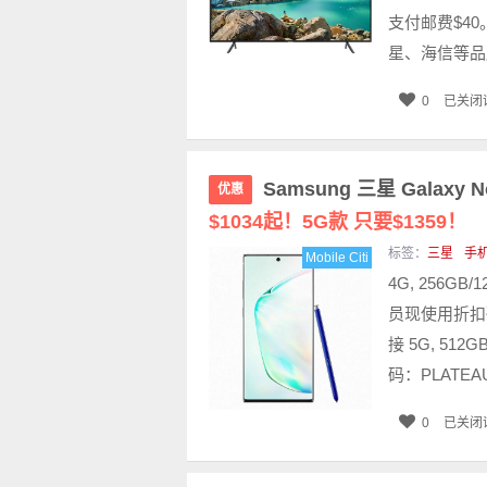
支付邮费$4
星、海信等品牌
0
已关闭
Samsung 三星 Galaxy 
优惠
$1034起！5G款 只要$1359！
标签：
三星
手
Mobile Citi
4G, 256GB/
员现使用折扣码
接 5G, 512
码：PLATEA
0
已关闭