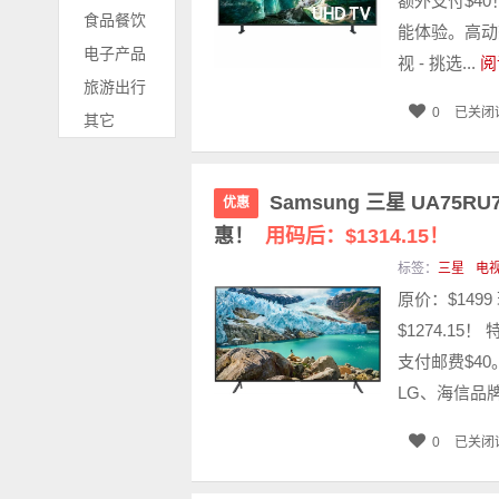
额外支付$40
食品餐饮
能体验。高动
电子产品
视 - 挑选...
阅
旅游出行
0
已关闭
其它
Samsung 三星 UA75R
优惠
惠！
用码后：$1314.15！
标签：
三星
电
原价：$149
$1274.15！
支付邮费$4
LG、海信品牌电
0
已关闭