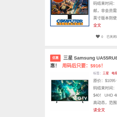
码结束时间：11月
邮，非会员需支
英寸版本则使用
全文
0
已关闭
三星 Samsung UA55R
优惠
惠！
用码后只要：$916！
标签：
三星
电
原价：$1095
码结束时间：11
$40！ UH
高动态，范围图
读全文