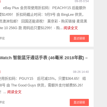
机
09-05 0:54
！ eBay Plus 会员现使用折扣码：PEACHY15 后能额外
$1499！ 折扣码截止时间：9月9号 由 BingLee 供货，
us 会员澳洲包邮！ 回国还能退税！ 莫奈彩 - 购买链接 麦昆黑
te 10 256G 款 用码后只要$1299！- 购...
阅读全文
评论
直达链接
 Watch 智能蓝牙通话手表 (46毫米 2018年款) –
表
08-26 14:40
使用折扣码：PGUY15 后可减15%，只要$364.65！ 结
号 由 The Good Guys 供货，需额外支付邮费$5.26！
...
阅读全文
评论
直达链接