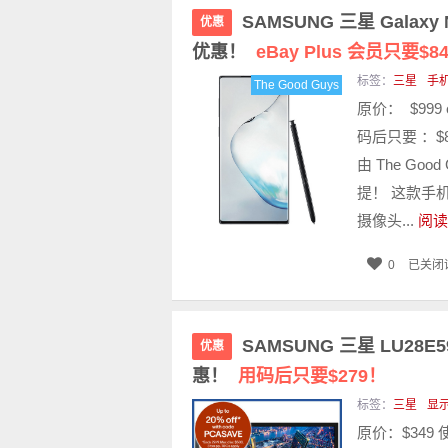
SAMSUNG 三星 Galaxy
优惠
优惠！
eBay Plus 会员只要$84
标签：
三星
手
The Good Guys
原价： $999
码后只要 ：$8
由 The Go
提！ 这款手
摄像头...
阅读
0
已关闭
SAMSUNG 三星 LU28E
优惠
惠！
用码后只要$279！
标签：
三星
显
原价：$349 