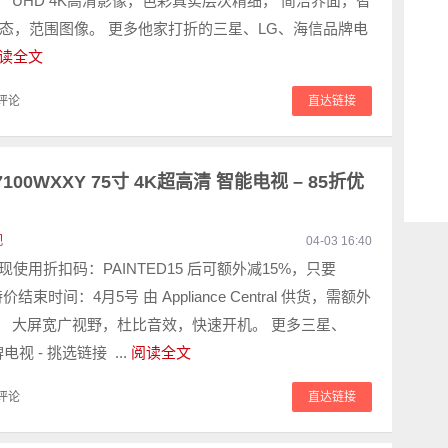
！ UHD 4K高清影像，色彩真实层次精细， 简洁界面，智
态，范围图像。 更多他家打折的三星、LG、海信品牌电
读全文
评论
直达链接
U7100WXXY 75寸 4K超高清 智能电视 – 85折优
视
04-03 16:40
9 现使用折扣码：PAINTED15 后可额外减15%，只要
 特价结束时间：4月5号 由 Appliance Central 供货，需额外
0。 大屏宽广视野，杜比音效，快速开机。 更多三星、
视 - 挑选链接 ...
阅读全文
评论
直达链接