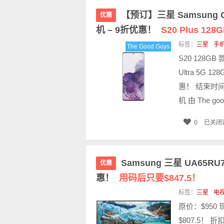
【预订】三星 Samsung Ga
优惠
机 – 9折优惠！
S20 Plus 1
标签：
三星
手
The Good Guys
S20 128GB 
Ultra 5G 
惠！ 结束时间：2月
机 由 The goo
0
已关闭
Samsung 三星 UA65R
优惠
惠！
用码后只要$847.5！
标签：
三星
电
原价：$950
$807.5！ 折