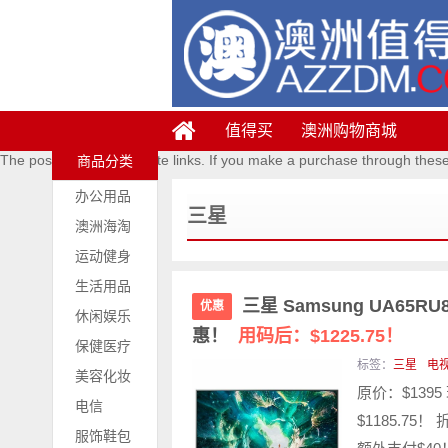
值得买
澳洲购物商城
The posts contains affiliate links. If you make a purchase through thes
商品分类
办公用品
三星
澳洲海淘
运动健身
生活用品
三星 Samsung UA65R
优惠
休闲娱乐
惠！
用码后：$1225.75！
保健医疗
标签：
三星
电
美容化妆
原价：$139
电信
$1185.75！
服饰鞋包