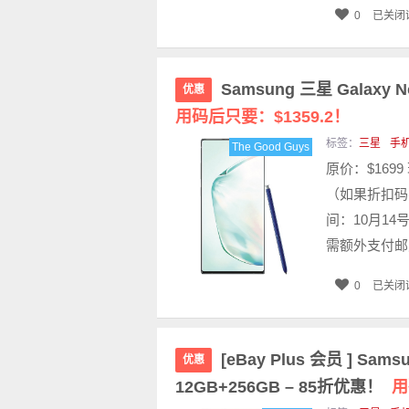
0
已关闭
Samsung 三星 Galaxy
优惠
用码后只要：$1359.2！
标签：
三星
手
The Good Guys
原价：$1699
（如果折扣码不能
间：10月14号
需额外支付邮费$5
0
已关闭
[eBay Plus 会员 ] Sam
优惠
12GB+256GB – 85折优惠！
用