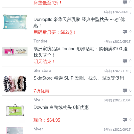
床垫低至4折！
0
4年前 (2022/06/13)
Dunlopillo 豪华天然乳胶 经典中型枕头 – 6折优
惠！
用码后只要：$82起！
0
Tontine
4年前 (2022/05/16)
澳洲家纺品牌 Tontine 彤婷活动：购物满$100 送
枕头两个！
明天结束！
0
Skinstore
6年前 (2020/11/10)
SkinStore 精选 SLIP 发圈、枕头、眼罩等促销
7折优惠
0
Myer
6年前 (2020/11/04)
Downia 白鸭绒枕头 6折优惠
现价：$64.95
0
Myer
6年前 (2020/09/17)