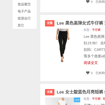
0
已关闭
食品餐饮
电子产品
旅游出行
Lee 黑色高弹女式牛仔裤 现
优惠
其它
标签：
牛仔裤
Lee 黑色高弹
$119.96！
扣码：CART1
等多个商家eB
阅读全文
0
已关闭
Lee 女士靛蓝色月亮短裤 $
优惠
标签：
牛仔裤
Lee