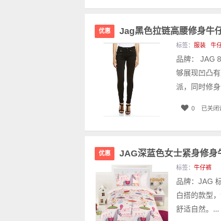
Jag黑色拉链高腰修身牛仔裤 
优惠
标签：
服装
牛
品牌： JAG
够展现凹凸有
派，同时修身
0
已关闭
JAG深蓝色女士紧身修身牛仔
优惠
标签：
牛仔裤
品牌：JAG 
白搭的款型，
舒适自然。...