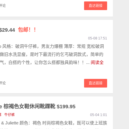
评论
直达链接
29.44
包邮！！
05-08 17:51
oo 风格：破洞牛仔裤，男友力爆棚 薄厚：常规 宽松破洞
做旧水洗显瘦，是时下最流行的乞丐破洞款式，简单的
气，白搭的个性，让你怎么搭都独具韵味！！...
阅读全
评论
直达链接
Sadore 棕褐色女鞋休闲靴踝靴 $199.95
裤
牛仔裤
05-04 1:01
o & Juliette 颜色：褐色 时尚棕褐色女鞋，既可以使上班族