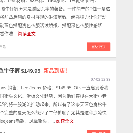
销售：Lee 材质：83%棉、16%涤纶、1%氨纶 价格：
 紧身高腰牛仔裤历来是赚回头率的装备。一件简单的T恤一条这
将前凸后翘的身材展现的淋漓尽致。超强弹力让你行动
靛蓝色搭配浅色衣服活泼娇嫩、搭配深色衣服性感妩
你喽...
阅读全文
评论
直达链接
色牛仔裤 $149.95
新品到店！
07-02 12:33
ans 销售：Lee Jeans 价格：$149.95 Otis一直启发着我
国街头文化、滑板文化趋势，因为他们穿梭在大街小巷
泛的将一股潮流推动起来。所以有了这条天蓝色宽松牛
个完整的夏天怎么能少了牛仔裤呢？尤其是这种凉凉快
ejeans新款，风靡街头，...
阅读全文