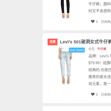
牛仔裤，面料
时又不会感到
0
已关闭
Levi’s 501破洞女式牛仔裤
优惠
标签：
牛仔裤
Just Jeans
品牌：Levi's
$79.95！结
经典的,也是
推荐的是水洗
尚元素，是一.
0
已关闭