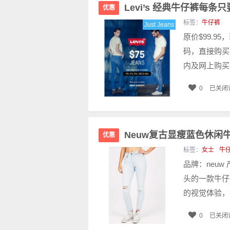
Levi’s 经典牛仔裤每条只要
优惠
标签：
牛仔裤
Just Jeans
原价$99.9
码，直接购买即
内及网上购买均
0
已关闭
Neuw复古显瘦蓝色休闲牛仔
优惠
标签：
女士
牛
品牌：neu
头的一款牛仔
的视觉体验，
0
已关闭