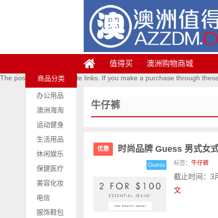
值得买
澳洲购物商城
The posts contains affiliate links. If you make a purchase through thes
商品分类
办公用品
牛仔裤
澳洲海淘
运动健身
生活用品
时尚品牌 Guess 男式女
优惠
休闲娱乐
标签：
牛仔裤
Guess
保健医疗
截止时间：3月
美容化妆
文
电信
服饰鞋包