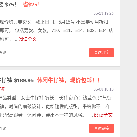
 $75！
省$25！
05-13 19:26
5，现价均只要$75！ 截止日期：5月15号 不需要使用折扣
可。 包括男款、女款，710、511、514、503、504. 店
可。...
阅读全文
评论
直达链接
裤 $189.95
休闲牛仔裤，现价包邮！！
仔裤
05-08 18:10
w 产品类型：女士牛仔裤 裤长：长裤 颜色：浅蓝色 帅气街
裤，时尚的磨破设计，宽松随性的版型，带给你不一样
搭配高跟鞋，休闲鞋，穿出不一样的风格。 ...
阅读全文
评论
直达链接