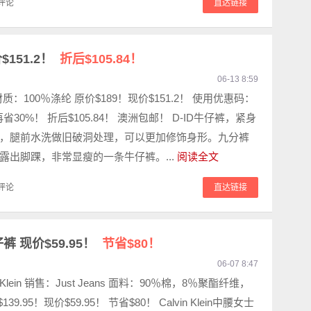
评论
直达链接
151.2！
折后$105.84！
06-13 8:59
材质：100％涤纶 原价$189！现价$151.2！ 使用优惠码：
再省30%！ 折后$105.84！ 澳洲包邮！ D-ID牛仔裤，紧身
，腿前水洗做旧破洞处理，可以更加修饰身形。九分裤
露出脚踝，非常显瘦的一条牛仔裤。...
阅读全文
评论
直达链接
仔裤 现价$59.95！
节省$80！
06-07 8:47
 Klein 销售：Just Jeans 面料：90％棉，8％聚酯纤维，
39.95！现价$59.95！ 节省$80！ Calvin Klein中腰女士