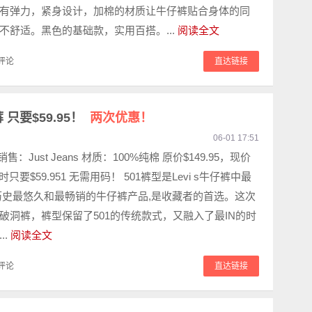
有弹力，紧身设计，加棉的材质让牛仔裤贴合身体的同
不舒适。黑色的基础款，实用百搭。...
阅读全文
评论
直达链接
 只要$59.95！
两次优惠！
06-01 17:51
 销售：Just Jeans 材质：100%纯棉 原价$149.95，现价
算时只要$59.951 无需用码！ 501裤型是Levi s牛仔裤中最
历史最悠久和最畅销的牛仔裤产品,是收藏者的首选。这次
破洞裤，裤型保留了501的传统款式，又融入了最IN的时
..
阅读全文
评论
直达链接