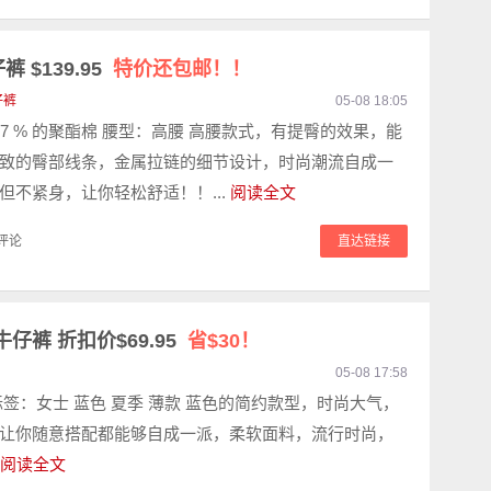
$139.95
特价还包邮！！
仔裤
05-08 18:05
 87 % 的聚酯棉 腰型：高腰 高腰款式，有提臀的效果，能
致的臀部线条，金属拉链的细节设计，时尚潮流自成一
但不紧身，让你轻松舒适！！...
阅读全文
评论
直达链接
裤 折扣价$69.95
省$30！
05-08 17:58
标签：女士 蓝色 夏季 薄款 蓝色的简约款型，时尚大气，
让你随意搭配都能够自成一派，柔软面料，流行时尚，
阅读全文