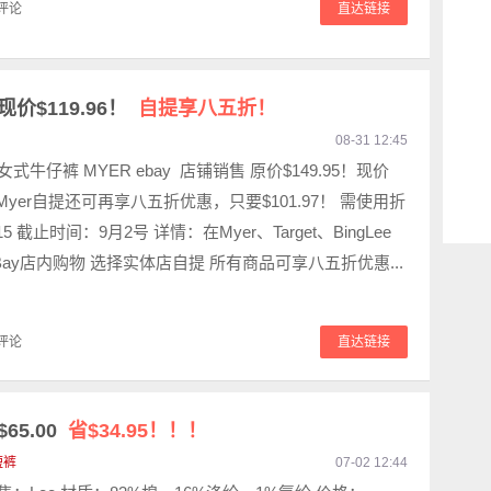
评论
直达链接
价$119.96！
自提享八五折！
08-31 12:45
女式牛仔裤 MYER ebay 店铺销售 原价$149.95！现价
 去Myer自提还可再享八五折优惠，只要$101.97！ 需使用折
5 截止时间：9月2号 详情：在Myer、Target、BingLee
ay店内购物 选择实体店自提 所有商品可享八五折优惠...
评论
直达链接
65.00
省$34.95！！！
短裤
07-02 12:44