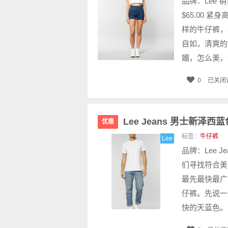
品牌：Lee 
$65.00
样的牛仔裤，
自如，清爽的
媚，怎么美，看
0
已关闭
Lee Jeans 男士新泽西蓝
优惠
标签：
牛仔裤
Lee
品牌：Lee Je
们寻找符合美
最先最快最广
仔裤。先说一
快的天蓝色。le