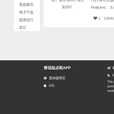
7月1号可以获得$5
食品餐饮
Features： Ex
电子产品
0
已关闭
旅游出行
其它
移动站点和APP
澳洲值得买
The p
iOS
purc
smal