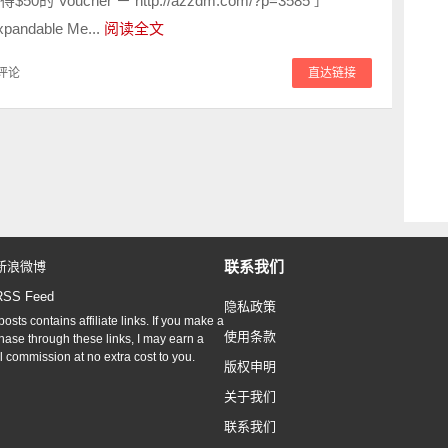
0的 Voucher － http://azzdm.com/?p=3585 ］
pandable Me...
阅读全文
评论
直达链接
联系我们
新浪微博
RSS Feed
隐私政策
osts contains affiliate links. If you make a
使用条款
hase through these links, I may earn a
l commission at no extra cost to you.
版权申明
关于我们
联系我们