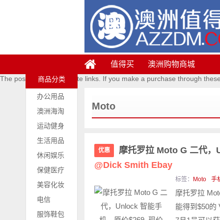
值得买
澳洲购物商城
The posts contains affiliate links. If you make a purchase through thes
商品分类
办公用品
Moto
澳洲海淘
运动健身
生活用品
摩托罗拉 Moto G 二代，U
优惠
休闲娱乐
@Dick Smith Ebay
保健医疗
标签：
Moto
手
美容化妆
摩托罗拉 Mot
电信
能得到$50的 
服饰鞋包