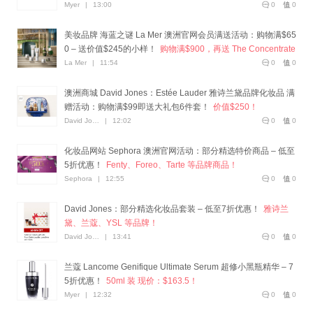
Myer
|
13:00
0
0
美妆品牌 海蓝之谜 La Mer 澳洲官网会员满送活动：购物满$65
0 – 送价值$245的小样！
购物满$900，再送 The Concentrate
15ml ！
La Mer
|
11:54
0
0
澳洲商城 David Jones：Estée Lauder 雅诗兰黛品牌化妆品 满
赠活动：购物满$99即送大礼包6件套！
价值$250！
David Jones
|
12:02
0
0
化妆品网站 Sephora 澳洲官网活动：部分精选特价商品 – 低至
5折优惠！
Fenty、Foreo、Tarte 等品牌商品！
Sephora
|
12:55
0
0
David Jones：部分精选化妆品套装 – 低至7折优惠！
雅诗兰
黛、兰蔻、YSL 等品牌！
David Jones
|
13:41
0
0
兰蔻 Lancome Genifique Ultimate Serum 超修小黑瓶精华 – 7
5折优惠！
50ml 装 现价：$163.5！
Myer
|
12:32
0
0