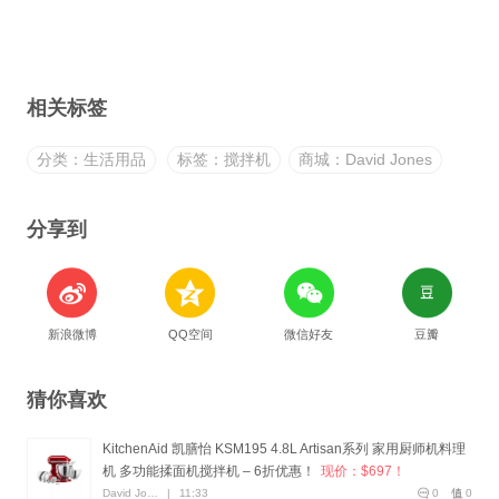
相关标签
分类：生活用品
标签：搅拌机
商城：David Jones
分享到
新浪微博
QQ空间
微信好友
豆瓣
猜你喜欢
KitchenAid 凯膳怡 KSM195 4.8L Artisan系列 家用厨师机料理
机 多功能揉面机搅拌机 – 6折优惠！
现价：$697！
David Jones
|
11:33
0
0