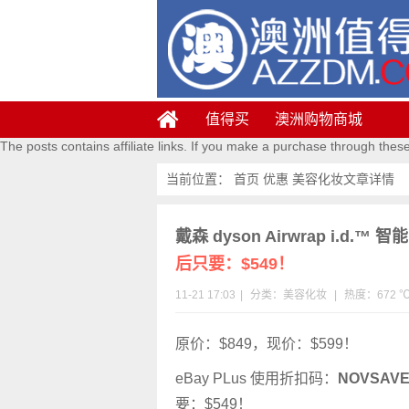
值得买
澳洲购物商城
The posts contains affiliate links. If you make a purchase through thes
当前位置：
首页
优惠
美容化妆
文章详情
戴森 dyson Airwrap i.d
后只要：$549！
11-21 17:03
|
分类：
美容化妆
|
热度：672 
原价：$849，现价：$599！
eBay PLus 使用折扣码：
NOVSAV
要：$549！