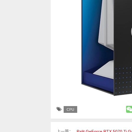
CPU
上一篇：
Palit GeForce RTX 5070 