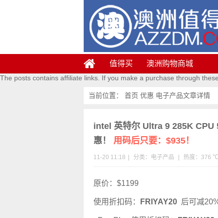
值得买
澳洲购物商城
The posts contains affiliate links. If you make a purchase through thes
当前位置：
首页
优惠
电子产品
文章详情
intel 英特尔 Ultra 9 285K 
惠！
用码后只要：$935！
11-20 11:18
|
分类：
电子产品
|
热度：376 
原价：$1199
使用折扣码：
FRIYAY20
后可减20