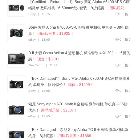
【Certified – Refurbished】Sony 索尼 Alpha A6400 APS-C画
幅微单 数码相机 16-50mm镜头套装 – 9折优惠！
用码后只
要：$881！
Sony
|
12:15
0
0
Sony 索尼 Alpha 6700 APS-C画幅 微单相机 单机身 – 88折优
惠！
用码后只要：$1935！
eBay
|
13:05
0
0
DJI 大疆 Osmo Action 4 运动相机 标准套装 4K/120fps – 6折优
惠！
现价：$319！
The Good Guys
|
11:41
0
0
（Box Damaged^）Sony 索尼 Alpha 6700 APS-C画幅 微单相
机 单机身 – 限时特价！
现价：$1599！
Sony
|
13:05
0
0
索尼 Sony Alpha A7C Mark II 全画幅 微单相机 单机身 – 85折
优惠！
用码后只要：$2307！
eBay
|
13:45
0
0
（Box Damaged）索尼 Sony Alpha 7C II 全画幅 微单相机 单
机身 – 8折优惠！
用码后只要：$1889！