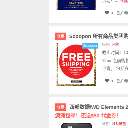
活动！...
阅读
0
已关闭
Scoopon 所有商品类
优惠
标签：
团购
Scoopon
截止时间：10
12pm之前购
毛膏。 包括多
0
已关闭
西部数据/WD Elements 
优惠
澳洲包邮！还送$50 代金券！
标签：
移动硬盘