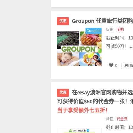
Groupon 任意旅行类
优惠
标签：
团购
Groupon
截止时间：10
可减50刀！..
0
已关闭
在eBay澳洲官网购物并选择在
优惠
可获得价值$50的代金券一张！消
当于享受额外七五折！
标签：
代金券
截止时间：10月