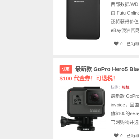
西部数据/WD E
由 Futu On
还将获得价值$
eBay澳洲官网
0
已关闭
最新款 GoPro Hero5 
优惠
$100 代金券！可退税！
标签：
相机
最新款 GoPro
invoice，
值$100的e
官网购物并选择在
0
已关闭