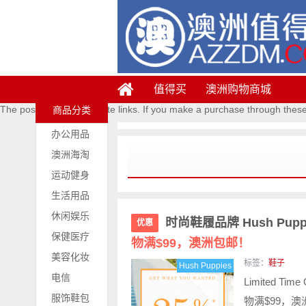
值得买
澳洲购物商城
The posts contains affiliate links. If you make a purchase through thes
商品分类
办公用品
澳洲海淘
运动健身
生活用品
休闲娱乐
时尚鞋履品牌 Hush Pu
优惠
保健医疗
物满$99，澳洲包邮！
美容化妆
标签：
鞋子
Hush Puppies
电信
Limited 
服饰鞋包
物满$99，澳