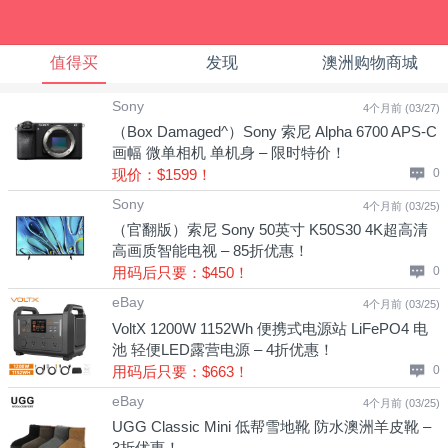
值得买
发现
澳洲购物商城
Sony
4个月前 (03/27)
（Box Damaged^）Sony 索尼 Alpha 6700 APS-C
画幅 微单相机 单机身 – 限时特价！
现价：$1599！
0
Sony
4个月前 (03/25)
（官翻版）索尼 Sony 50英寸 K50S30 4K超高清
高画质智能电视 – 85折优惠！
用码后只要：$450！
0
eBay
4个月前 (03/25)
VoltX 1200W 1152Wh 便携式电源站 LiFePO4 电
池 轻便LED露营电源 – 4折优惠！
用码后只要：$663！
0
eBay
4个月前 (03/25)
UGG Classic Mini 低帮雪地靴 防水澳洲羊皮靴 –
3折优惠！