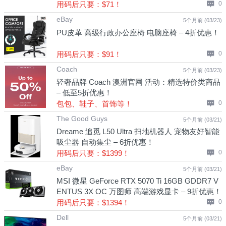
用码后只要：$71！
0
eBay
5个月前 (03/23)
PU皮革 高级行政办公座椅 电脑座椅 – 4折优惠！
用码后只要：$91！
0
Coach
5个月前 (03/23)
轻奢品牌 Coach 澳洲官网 活动：精选特价类商品
– 低至5折优惠！
包包、鞋子、首饰等！
0
The Good Guys
5个月前 (03/21)
Dreame 追觅 L50 Ultra 扫地机器人 宠物友好智能
吸尘器 自动集尘 – 6折优惠！
用码后只要：$1399！
0
eBay
5个月前 (03/21)
MSI 微星 GeForce RTX 5070 Ti 16GB GDDR7 V
ENTUS 3X OC 万图师 高端游戏显卡 – 9折优惠！
用码后只要：$1394！
0
Dell
5个月前 (03/21)