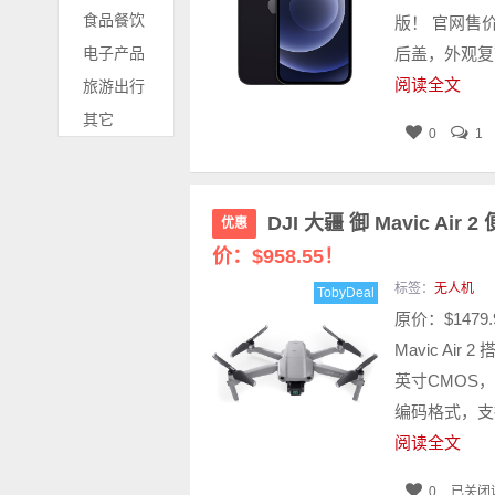
食品餐饮
版！ 官网售价$
电子产品
后盖，外观复刻了
阅读全文
旅游出行
其它
0
1
DJI 大疆 御 Mavic A
优惠
价：$958.55！
标签：
无人机
TobyDeal
原价：$1479
Mavic Ai
英寸CMOS，
编码格式，支
阅读全文
0
已关闭