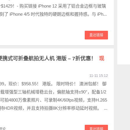
1429！- 购买链接 iPhone 12 采用了铝合金边框与玻璃
 iPhone 4/5 时代独特的硬朗边框和握持感。与 iPh...
直达链接
ir 2 便携式可折叠航拍无人机 港版 – 7折优惠！
现
11-11 15:12
.99，现价：$958.55！ 港版。 限时特价！ 澳洲包邮！ 御
r 2 搭载增强型三轴机械增稳云台，偏航轴支持±90°，配备1/2
可拍4800万像素照片、可录制4K/60fps视频，支持H.265
持HDR视频，并且支持拍摄8K分辨率移动延时视频。 ...
评论
直达链接