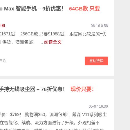
 Pro Max 智能手机 – 9折优惠！
64GB款 只要
手机
06-16 0:58
$1671起！ 256GB款 只要$1988起！ 跟官网比较是9折优
eal 供货，澳洲包邮！ ...
阅读全文
评论
直达链接
mal 手持无线吸尘器 – 76折优惠！
现价只要：
05-07 16:30
 现价：$769！ 购物满$50，澳洲包邮！ 戴森 V11系列吸尘
在智能化、续航、吸力方面进行了升级，外观相差不