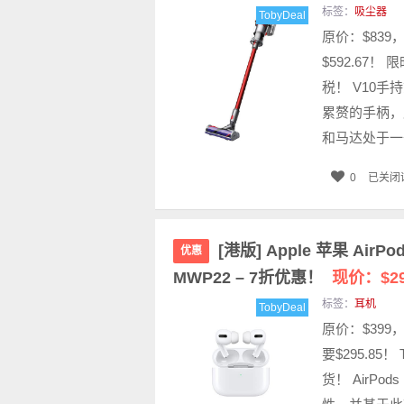
标签：
吸尘器
TobyDeal
原价：$839
$592.67！
税！ V10
累赘的手柄，
和马达处于一
0
已关闭
[港版] Apple 苹果 Ai
优惠
MWP22 – 7折优惠！
现价：$29
标签：
耳机
TobyDeal
原价：$399
要$295.85
货！ AirP