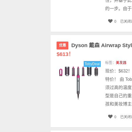
性，并基于此
的一步。由于外
0
已关闭
Dyson 戴森 Airwrap 
优惠
$613！
标签：
美发器
TobyDeal
现价：$632
特价！ 由 T
须过高的温度
型是自己的重
孩和美妆博主
0
已关闭