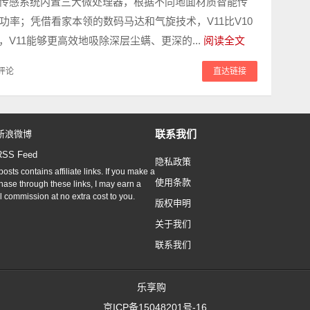
态传感系统内置三大微处理器，根据不同地面材质智能传
功率；凭借看家本领的数码马达和气旋技术，V11比V10
，V11能够更高效地吸除深层尘螨、更深的...
阅读全文
评论
直达链接
联系我们
新浪微博
RSS Feed
隐私政策
osts contains affiliate links. If you make a
使用条款
hase through these links, I may earn a
l commission at no extra cost to you.
版权申明
关于我们
联系我们
乐享购
京ICP备15048201号-16