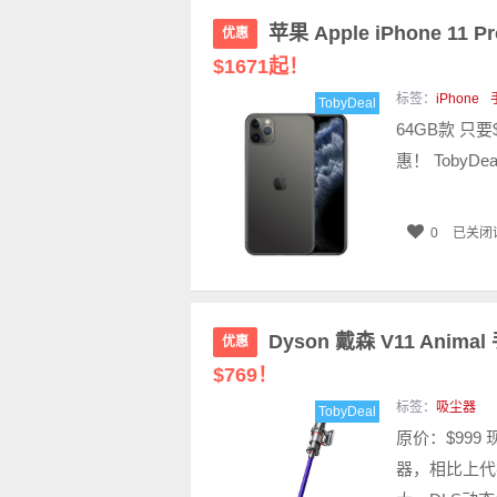
苹果 Apple iPhone 11
优惠
$1671起！
标签：
iPhone
TobyDeal
64GB款 只要
惠！ TobyD
0
已关闭
Dyson 戴森 V11 Ani
优惠
$769！
标签：
吸尘器
TobyDeal
原价：$999
器，相比上代