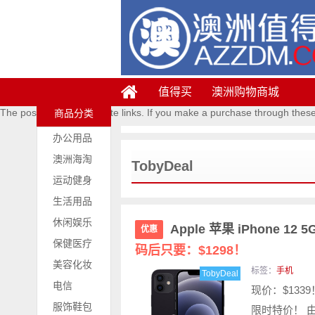
值得买
澳洲购物商城
The posts contains affiliate links. If you make a purchase through thes
商品分类
办公用品
澳洲海淘
TobyDeal
运动健身
生活用品
休闲娱乐
Apple 苹果 iPhone 1
优惠
保健医疗
码后只要：$1298！
美容化妆
标签：
手机
TobyDeal
电信
现价：$1339
服饰鞋包
限时特价！ 由