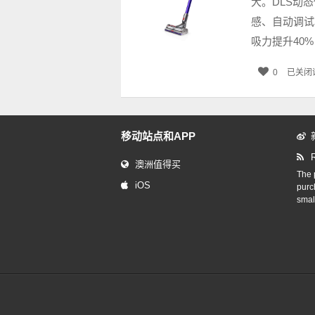
大。DLS动
感、自动调试
吸力提升40%
0
已关闭
移动站点和APP
澳洲值得买
The p
iOS
purc
smal