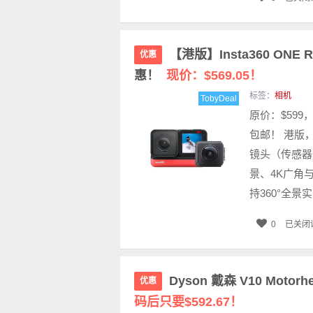
【港版】Insta360 ONE R
优惠
惠！
现价：$569.05！
标签：
相机
TobyDeal
原价：$599，
包邮！ 港版，
镜头（传感器
景、4K广角
持360°全景实
0
已关闭
Dyson 戴森 V10 Mot
优惠
码后只要$592.67！