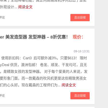
带来了主动降噪功能，真正向高端耳机序列迈出了坚实
观设计...
阅读全文
评论
直达链接
Styler 美发造型器 发型神器 – 8折优惠！
现价：
09-16 13:31
！ 使用折扣码：Cart3 后可额外减3%，只要$613！ 限时
obyDeal 供货，澳洲包邮！ 卷发、顺发、干发均可，且无
。是精致女孩的发型神器。 对于每个爱美的人来说，发
要形象门面，而一款戴森的吹风机更是这些精致男孩女
们的心头好。现在戴森的工程师们为...
阅读全文
评论
直达链接