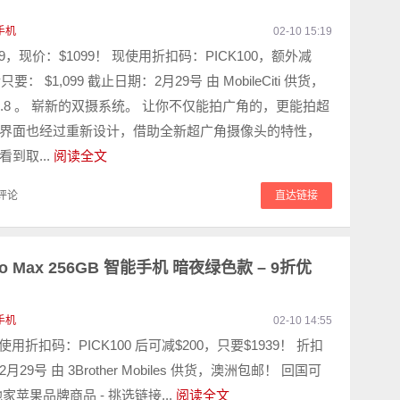
手机
02-10 15:19
99，现价：$1099！ 现使用折扣码：PICK100，额外减
要： $1,099 截止日期：2月29号 由 MobileCiti 供货，
6.8 。 崭新的双摄系统。 让你不仅能拍广角的，更能拍超
界面也经过重新设计，借助全新超广角摄像头的特性，
到取...
阅读全文
评论
直达链接
 Pro Max 256GB 智能手机 暗夜绿色款 – 9折优
手机
02-10 14:55
 使用折扣码：PICK100 后可减$200，只要$1939！ 折扣
29号 由 3Brother Mobiles 供货，澳洲包邮！ 回国可
家苹果品牌商品 - 挑选链接...
阅读全文