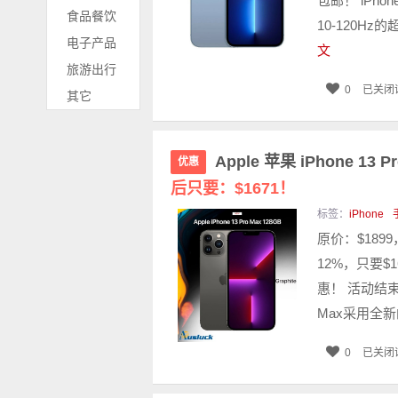
包邮！ iPh
食品餐饮
10-120H
电子产品
文
旅游出行
0
已关闭
其它
Apple 苹果 iPhone 13
优惠
后只要：$1671！
标签：
iPhone
原价：$1899
12%，只要$1
惠！ 活动结束时
Max采用全新的6
0
已关闭