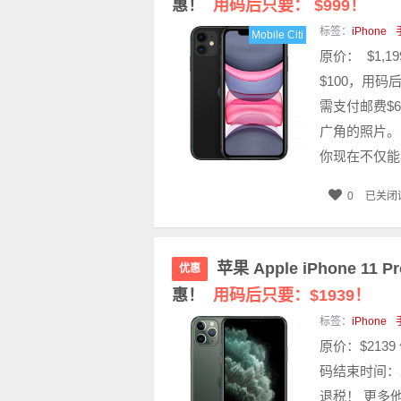
惠！
用码后只要： $999！
标签：
iPhone
Mobile Citi
原价： $1,1
$100，用码后只
需支付邮费$
广角的照片。
你现在不仅能看
0
已关闭
苹果 Apple iPhone 11
优惠
惠！
用码后只要：$1939！
标签：
iPhone
原价：$2139
码结束时间：2月
退税！ 更多他