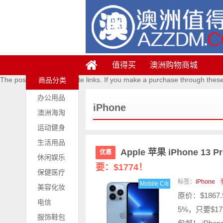
值得买
澳洲购物商城
The posts contains affiliate links. If you make a purchase through thes
商品分类
办公用品
iPhone
澳洲海淘
运动健身
生活用品
Apple 苹果 iPhone 13
优惠
休闲娱乐
要：$1774！
保健医疗
标签：
iPhone
Mobile Citi
美容化妆
原价：$1867
电信
5%，只要$17
服饰鞋包